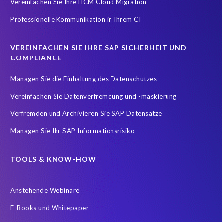
Vereinfachen Sie Ihre HCM Cloud Migration
Teambuilding
Test Data Management
Professionelle Kommunikation in Ihrem CI
Testdatenautomatisierung
Umfirmierung
Virtual event
Wachstum
Worksoft
Zeitwirtschaft
Zertifizierung
VEREINFACHEN SIE IHRE SAP SICHERHEIT UND
Zertifizierungen
career
emsGmbH
groupelephant.com
COMPLIANCE
sap partner
sap zertifizierung
standort
türkei
Managen Sie die Einhaltung des Datenschutzes
Übernahme
Vereinfachen Sie Datenverfremdung und -maskierung
Verfremden und Archivieren Sie SAP Datensätze
Managen Sie Ihr SAP Informationsrisiko
TOOLS & KNOW-HOW
Anstehende Webinare
E-Books und Whitepaper