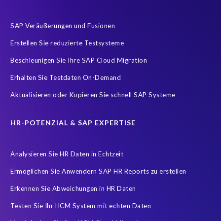
Human Resources
IT-Onlinemagazin
ITOK
SAP Veräußerungen und Fusionen
Implementierung
Innovationspreis-IT
InsightsSuccess
Erstellen Sie reduzierte Testsysteme
Location
Outsourcing partner
Payroll
Personal
Beschleunigen Sie Ihre SAP Cloud Migration
ROI Kalkulator
Recruiting
Risk management
Erhalten Sie Testdaten On-Demand
Ruhestand
SAP AppHaus
SAP Business Technology Platform
Aktualisieren oder Kopieren Sie schnell SAP Systeme
SAP Cloud & Managed Services
SAP Data Security
SAP HANA
SAP HANA Operations
SAP HCM Services
HR-POTENZIAL & SAP EXPERTISE
SAP HCM Transformation
SAP HCM reporting
Analysieren Sie HR Daten in Echtzeit
SAP Hack2Build
SAP Karriere
SAP Pinnacle Awards
Ermöglichen Sie Anwendern SAP HR Reports zu erstellen
SAP Testdaten
SAP cloud migrations
SAP security
Erkennen Sie Abweichungen in HR Daten
SAP test data management
SLO
Security
Soterion
Testen Sie Ihr HCM System mit echten Daten
Splunk
Strategic partnership
Südafrika
TOP100