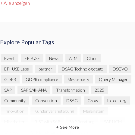
+ Alle anzeigen
Explore Popular Tags
Event
EPI-USE
News
ALM
Cloud
EPI-USE Labs
partner
DSAG Technologietage
DSGVO
GDPR
GDPR compliance
Messeparty
Query Manager
SAP
SAP S/4HANA
Transformation
2025
Community
Convention
DSAG
Grow
Heidelberg
Innovation
Kundenveranstaltung
Meilenstein
Mitarbeiter
RISE with SAP
SAP Beratung
SAP HCM
+ See More
SAP HXM
SAP Landscape Transformation