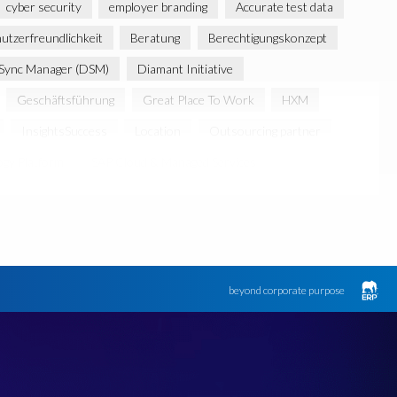
cyber security
employer branding
Accurate test data
utzerfreundlichkeit
Beratung
Berechtigungskonzept
Sync Manager (DSM)
Diamant Initiative
Geschäftsführung
Great Place To Work
HXM
InsightsSuccess
Location
Outsourcing partner
gy Platform
SAP Cloud & Managed Services
SAP Hack2Build
SAP Karriere
SAP Pinnacle Awards
Strategic partnership
Südafrika
TOP100
Teambuilding
Zertifizierung
Zertifizierungen
career
emsGmbH
beyond corporate purpose