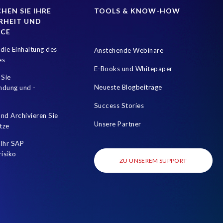
HEN SIE IHRE
TOOLS & KNOW-HOW
RHEIT UND
NCE
die Einhaltung des
Anstehende Webinare
es
E-Books und Whitepaper
 Sie
Neueste Blogbeiträge
mdung und -
Success Stories
nd Archivieren Sie
Unsere Partner
tze
Ihr SAP
risiko
ZU UNSEREM SUPPORT