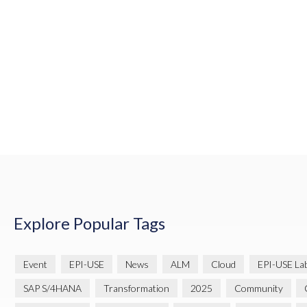
Explore Popular Tags
Event
EPI-USE
News
ALM
Cloud
EPI-USE La
SAP S/4HANA
Transformation
2025
Community