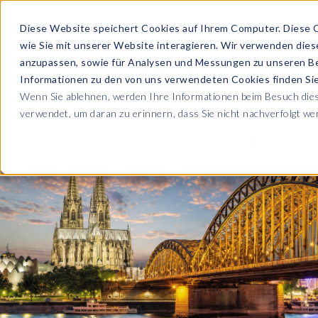
Diese Website speichert Cookies auf Ihrem Computer. Diese 
wie Sie mit unserer Website interagieren. Wir verwenden die
PRODUKTE
anzupassen, sowie für Analysen und Messungen zu unseren B
Informationen zu den von uns verwendeten Cookies finden S
Wenn Sie ablehnen, werden Ihre Informationen beim Besuch diese
ÜBER UNS
verwendet, um daran zu erinnern, dass Sie nicht nachverfolgt w
Blog
Lesen Sie alle U
Sicherheit sowie
Unternehmen
Sp
Webinare
Datenschutz & Sicherheit
Lernen Sie von 
SAP HCM & Payroll
Wer wir sind
Ko
Webinaren
Unsere Kultur
S
Data Privacy Suite
Transformation mit PRISM™
E-Books, Whit
Entdecken Sie u
Karriere
N
Data Secure™
SAP® SuccessFactors®
Integration Monitoring
Videos
Partner
E
Data Disclose™
Verbessern Sie 
Payroll reporting