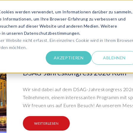
Cookies werden verwendet, um Informationen darüber zu sammeln,
se Informationen, um Ihre Browser-Erfahrung zu verbessern und
ANGEBOT ANFRAGEN
SERVICES
MEDIATHEK
esuchern auf dieser Website und anderen Medien. Weitere
KONTAK
ie in unseren Datenschutzbestimmungen.
SIE UNS
r Website nicht erfasst. Ein einzelnes Cookie wird in Ihrem Browse
erden möchten.
Success Stor
AKZEPTIEREN
ABLEHNEN
pdates zu SAP SLO, SAP HCM, Datenschutz &
Lernen Sie aus 
 Cloud
rechen Sie uns an
DSAG-Jahreskongress 2026 Köln
Kundensuppo
Erhalten Sie Un
SAP HCM & Payroll
SAP
unseren Experten in Live und On-Demand
SAP Landscape
Clo
ntaktieren Sie uns
Wir sind dabei auf dem DSAG-Jahreskongress 2026
Transformation
Man
Schulungen
Teilnehmern, einem interessanten Programm mit sp
Finden Sie die p
upport
HCM Productivity Suite
Bet
epaper & mehr...
Ein
Wir freuen uns auf Euren Besuch! An unserem Mess
Transformation zu SAP
Tra
nsere E-Books, Whitepaper usw. zum Download
ews
Query Manager™
S/4HANA®
S/
Boo
PC
WEITERLESEN
vents
Document Builder™
System Landscape Optimization
Clo
Ihr SAP Know-how mit unseren Videos
(SLO)