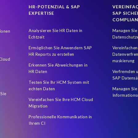
HR-POTENZIAL & SAP
VEREINFAC
EXPERTISE
SAP SICHE
COMPLIA
Analysieren Sie HR Daten in
Managen Sie 
ionen
Echtzeit
Datenschutz
Ermöglichen Sie Anwendern SAP
Vereinfachen
HR Reports zu erstellen
Datenverfre
 Cloud
maskierung
Erkennen Sie Abweichungen in
HR Daten
Verfremden u
SAP Datensä
Testen Sie Ihr HCM System mit
echten Daten
Managen Sie 
 Sie
Informations
Vereinfachen Sie Ihre HCM Cloud
Migration
Professionelle Kommunikation in
Ihrem CI