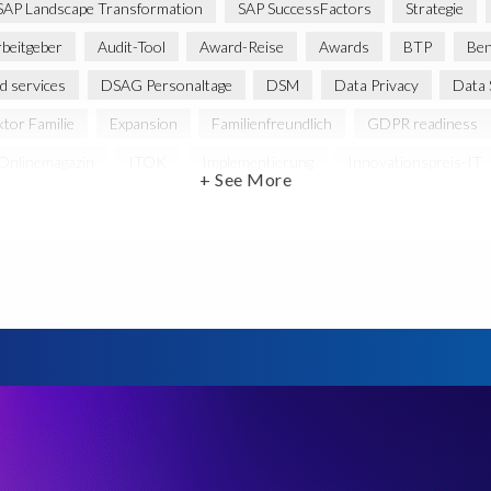
SAP Landscape Transformation
SAP SuccessFactors
Strategie
rbeitgeber
Audit-Tool
Award-Reise
Awards
BTP
Ben
d services
DSAG Personaltage
DSM
Data Privacy
Data 
ktor Familie
Expansion
Familienfreundlich
GDPR readiness
Onlinemagazin
ITOK
Implementierung
Innovationspreis-IT
+ See More
management
Ruhestand
SAP AppHaus
SAP Business Technolo
AP HCM Services
SAP HCM Transformation
SAP HCM reporting
test data management
SLO
Security
Soterion
Splunk
erung
Virtual event
Wachstum
Worksoft
Zeitwirtschaft
dort
türkei
Übernahme