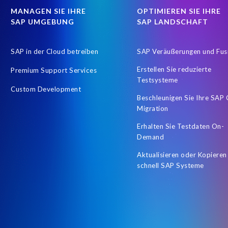
MANAGEN SIE IHRE
OPTIMIEREN SIE IHRE
SAP UMGEBUNG
SAP LANDSCHAFT
SAP in der Cloud betreiben
SAP Veräußerungen und Fus
Erstellen Sie reduzierte
Premium Support Services
Testsysteme
Custom Development
Beschleunigen Sie Ihre SAP
Migration
Erhalten Sie Testdaten On-
Demand
Aktualisieren oder Kopieren
schnell SAP Systeme