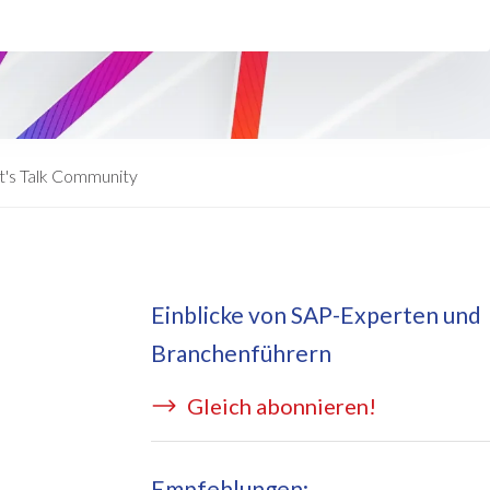
eApply
is Managed Services
c Form
 auf Azure
ernal Learning Request
E BRIDGE Managed Services
swort Reset App
t's Talk Community
sekostentool Edi
Einblicke von SAP-Experten und
Branchenführern
Gleich abonnieren!
Empfehlungen: