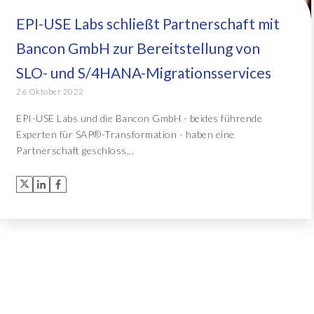
EPI-USE Labs schließt Partnerschaft mit
Object Extractor™
Alle Lösungen
Bancon GmbH zur Bereitstellung von
Archive Central
SLO- und S/4HANA-Migrationsservices
26 Oktober 2022
Alle Lösungen
EPI-USE Labs und die Bancon GmbH - beides führende
Experten für SAP®-Transformation - haben eine
Partnerschaft geschloss...