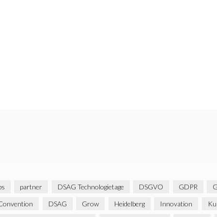
bs
partner
DSAG Technologietage
DSGVO
GDPR
G
Convention
DSAG
Grow
Heidelberg
Innovation
Ku