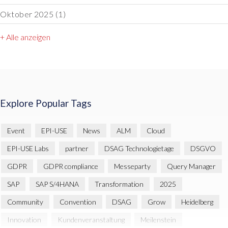
Oktober 2025
(1)
+ Alle anzeigen
Explore Popular Tags
Event
EPI-USE
News
ALM
Cloud
EPI-USE Labs
partner
DSAG Technologietage
DSGVO
GDPR
GDPR compliance
Messeparty
Query Manager
SAP
SAP S/4HANA
Transformation
2025
Community
Convention
DSAG
Grow
Heidelberg
Innovation
Kundenveranstaltung
Meilenstein