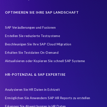
GDPR readiness
Geschäftsführung
Great Place To Work
OPTIMIEREN SIE IHRE SAP LANDSCHAFT
HXM
Hackathon
Hosting Operations
Human Resources
IT-Onlinemagazin
ITOK
SAP Veräußerungen und Fusionen
Implementierung
Innovationspreis-IT
InsightsSuccess
Erstellen Sie reduzierte Testsysteme
Location
Outsourcing partner
Payroll
Personal
Beschleunigen Sie Ihre SAP Cloud Migration
ROI Kalkulator
Recruiting
Risk management
Erhalten Sie Testdaten On-Demand
Ruhestand
SAP AppHaus
SAP Business Technology Platform
Aktualisieren oder Kopieren Sie schnell SAP Systeme
SAP Cloud & Managed Services
SAP Data Security
SAP HANA
SAP HANA Operations
SAP HCM Services
HR-POTENZIAL & SAP EXPERTISE
SAP HCM Transformation
SAP HCM reporting
Analysieren Sie HR Daten in Echtzeit
SAP Hack2Build
SAP Karriere
SAP Pinnacle Awards
Ermöglichen Sie Anwendern SAP HR Reports zu erstellen
SAP Testdaten
SAP cloud migrations
SAP security
Erkennen Sie Abweichungen in HR Daten
SAP test data management
SLO
Security
Soterion