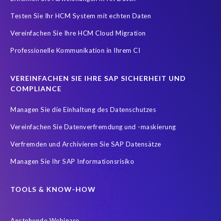
Testen Sie Ihr HCM System mit echten Daten
Splunk
Strategic partnership
Südafrika
TOP100
Vereinfachen Sie Ihre HCM Cloud Migration
Teambuilding
Test Data Management
Professionelle Kommunikation in Ihrem CI
Testdatenautomatisierung
Umfirmierung
Virtual event
Wachstum
Worksoft
Zeitwirtschaft
Zertifizierung
VEREINFACHEN SIE IHRE SAP SICHERHEIT UND
Zertifizierungen
career
emsGmbH
groupelephant.com
COMPLIANCE
sap partner
sap zertifizierung
standort
türkei
Managen Sie die Einhaltung des Datenschutzes
Übernahme
Vereinfachen Sie Datenverfremdung und -maskierung
Verfremden und Archivieren Sie SAP Datensätze
Managen Sie Ihr SAP Informationsrisiko
TOOLS & KNOW-HOW
Anstehende Webinare