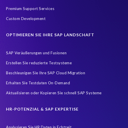
EPI-USE AppHaus Pretoria
EPI-USE Gold Partner
Premium Support Services
Erfolgsfaktor Familie
Expansion
Familienfreundlich
Custom Development
GDPR readiness
Geschäftsführung
Great Place To Work
OPTIMIEREN SIE IHRE SAP LANDSCHAFT
HXM
Hackathon
Hosting Operations
Human Resources
IT-Onlinemagazin
ITOK
SAP Veräußerungen und Fusionen
Implementierung
Innovationspreis-IT
InsightsSuccess
Erstellen Sie reduzierte Testsysteme
Location
Outsourcing partner
Payroll
Personal
Beschleunigen Sie Ihre SAP Cloud Migration
ROI Kalkulator
Recruiting
Risk management
Erhalten Sie Testdaten On-Demand
Ruhestand
SAP AppHaus
SAP Business Technology Platform
Aktualisieren oder Kopieren Sie schnell SAP Systeme
SAP Cloud & Managed Services
SAP Data Security
SAP HANA
SAP HANA Operations
SAP HCM Services
HR-POTENZIAL & SAP EXPERTISE
SAP HCM Transformation
SAP HCM reporting
Analysieren Sie HR Daten in Echtzeit
SAP Hack2Build
SAP Karriere
SAP Pinnacle Awards