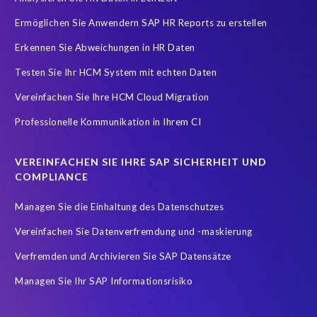
Ermöglichen Sie Anwendern SAP HR Reports zu erstellen
SAP Testdaten
SAP cloud migrations
SAP security
Erkennen Sie Abweichungen in HR Daten
SAP test data management
SLO
Security
Soterion
Testen Sie Ihr HCM System mit echten Daten
Splunk
Strategic partnership
Südafrika
TOP100
Vereinfachen Sie Ihre HCM Cloud Migration
Teambuilding
Test Data Management
Professionelle Kommunikation in Ihrem CI
Testdatenautomatisierung
Umfirmierung
Virtual event
Wachstum
Worksoft
Zeitwirtschaft
Zertifizierung
VEREINFACHEN SIE IHRE SAP SICHERHEIT UND
Zertifizierungen
career
emsGmbH
groupelephant.com
COMPLIANCE
sap partner
sap zertifizierung
standort
türkei
Managen Sie die Einhaltung des Datenschutzes
Übernahme
Vereinfachen Sie Datenverfremdung und -maskierung
Verfremden und Archivieren Sie SAP Datensätze
Managen Sie Ihr SAP Informationsrisiko