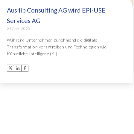
Aus flp Consulting AG wird EPI-USE
Object Extractor™
Alle Lösungen
Services AG
Archive Central
25 April 2025
Während Unternehmen zunehmend die digitale
Transformation vorantreiben und Technologien wie
Alle Lösungen
Künstliche Intelligenz (KI) ...