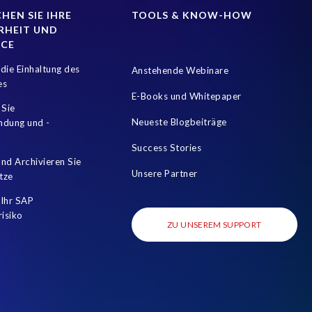
HEN SIE IHRE
TOOLS & KNOW-HOW
RHEIT UND
NCE
die Einhaltung des
Anstehende Webinare
es
E-Books und Whitepaper
 Sie
Neueste Blogbeiträge
mdung und -
Success Stories
nd Archivieren Sie
Unsere Partner
tze
Ihr SAP
risiko
ZU UNSEREM SUPPORT