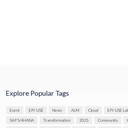
Explore Popular Tags
Event
EPI-USE
News
ALM
Cloud
EPI-USE La
SAP S/4HANA
Transformation
2025
Community