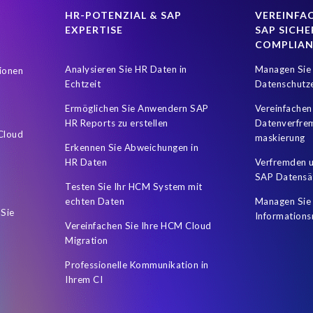
HR-POTENZIAL & SAP
VEREINFAC
EXPERTISE
SAP SICHE
COMPLIA
Analysieren Sie HR Daten in
Managen Sie 
ionen
Echtzeit
Datenschutz
Ermöglichen Sie Anwendern SAP
Vereinfachen
HR Reports zu erstellen
Datenverfre
 Cloud
maskierung
Erkennen Sie Abweichungen in
HR Daten
Verfremden u
SAP Datensä
Testen Sie Ihr HCM System mit
echten Daten
Managen Sie 
 Sie
Informations
Vereinfachen Sie Ihre HCM Cloud
Migration
Professionelle Kommunikation in
Ihrem CI