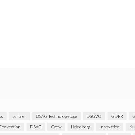
bs
partner
DSAG Technologietage
DSGVO
GDPR
G
Convention
DSAG
Grow
Heidelberg
Innovation
Ku