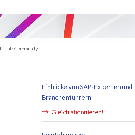
eApply
is Managed Services
c Form
 auf Azure
ernal Learning Request
E BRIDGE Managed Services
swort Reset App
t's Talk Community
sekostentool Edi
Einblicke von SAP-Experten und
Branchenführern
Gleich abonnieren!
Empfehlungen: