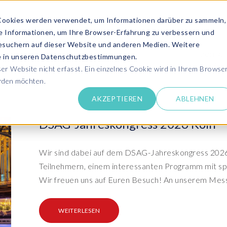
Cookies werden verwendet, um Informationen darüber zu sammeln,
se Informationen, um Ihre Browser-Erfahrung zu verbessern und
ANGEBOT ANFRAGEN
SERVICES
MEDIATHEK
esuchern auf dieser Website und anderen Medien. Weitere
KONTAK
ie in unseren Datenschutzbestimmungen.
SIE UNS
r Website nicht erfasst. Ein einzelnes Cookie wird in Ihrem Browse
erden möchten.
Success Stor
AKZEPTIEREN
ABLEHNEN
pdates zu SAP SLO, SAP HCM, Datenschutz &
Lernen Sie aus 
 Cloud
rechen Sie uns an
DSAG-Jahreskongress 2026 Köln
Kundensuppo
Erhalten Sie Un
SAP HCM & Payroll
SAP
unseren Experten in Live und On-Demand
SAP Landscape
Clo
ntaktieren Sie uns
Wir sind dabei auf dem DSAG-Jahreskongress 2026
Transformation
Man
Schulungen
Teilnehmern, einem interessanten Programm mit sp
Finden Sie die p
upport
HCM Productivity Suite
Bet
epaper & mehr...
Ein
Wir freuen uns auf Euren Besuch! An unserem Mess
Transformation zu SAP
Tra
nsere E-Books, Whitepaper usw. zum Download
ews
Query Manager™
S/4HANA®
S/
Boo
PC
WEITERLESEN
vents
Document Builder™
System Landscape Optimization
Clo
Ihr SAP Know-how mit unseren Videos
(SLO)