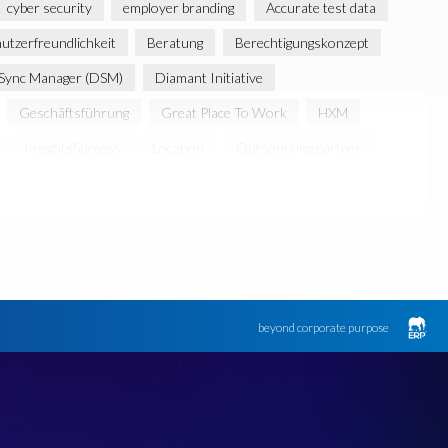
cyber security
employer branding
Accurate test data
utzerfreundlichkeit
Beratung
Berechtigungskonzept
Sync Manager (DSM)
Diamant Initiative
Geschäftsführung
Great Place To Work
HXM
InsightsSuccess
Location
Outsourcing partner
gy Platform
SAP Cloud & Managed Services
SAP Hack2Build
SAP Karriere
SAP Pinnacle Awards
Strategic partnership
Südafrika
TOP100
Teambuilding
Zertifizierung
Zertifizierungen
career
emsGmbH
beyond corporate purpose