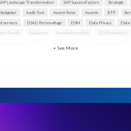
SAP Landscape Transformation
SAP SuccessFactors
Strategie
rbeitgeber
Audit-Tool
Award-Reise
Awards
BTP
Ben
d services
DSAG Personaltage
DSM
Data Privacy
Data 
ktor Familie
Expansion
Familienfreundlich
GDPR readiness
Onlinemagazin
ITOK
Implementierung
Innovationspreis-IT
+ See More
management
Ruhestand
SAP AppHaus
SAP Business Technolo
AP HCM Services
SAP HCM Transformation
SAP HCM reporting
test data management
SLO
Security
Soterion
Splunk
erung
Virtual event
Wachstum
Worksoft
Zeitwirtschaft
dort
türkei
Übernahme