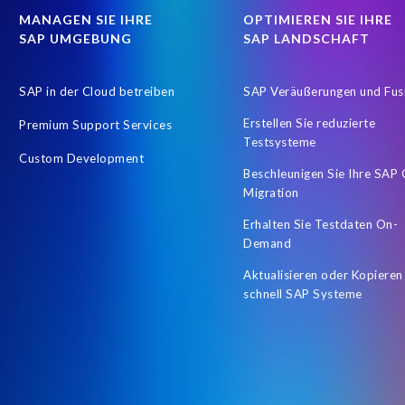
MANAGEN SIE IHRE
OPTIMIEREN SIE IHRE
SAP UMGEBUNG
SAP LANDSCHAFT
SAP in der Cloud betreiben
SAP Veräußerungen und Fus
Erstellen Sie reduzierte
Premium Support Services
Testsysteme
Custom Development
Beschleunigen Sie Ihre SAP
Migration
Erhalten Sie Testdaten On-
Demand
Aktualisieren oder Kopieren
schnell SAP Systeme