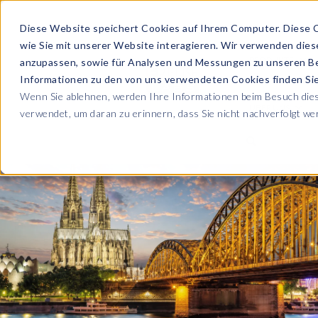
Diese Website speichert Cookies auf Ihrem Computer. Diese 
wie Sie mit unserer Website interagieren. Wir verwenden die
PRODUKTE
anzupassen, sowie für Analysen und Messungen zu unseren B
Informationen zu den von uns verwendeten Cookies finden S
Wenn Sie ablehnen, werden Ihre Informationen beim Besuch diese
ÜBER UNS
verwendet, um daran zu erinnern, dass Sie nicht nachverfolgt w
Blog
Lesen Sie alle U
Sicherheit sowie
Unternehmen
Sp
Webinare
Datenschutz & Sicherheit
Lernen Sie von 
SAP HCM & Payroll
Wer wir sind
Ko
Webinaren
Unsere Kultur
S
Data Privacy Suite
Transformation mit PRISM™
E-Books, Whit
Entdecken Sie u
Karriere
N
Data Secure™
SAP® SuccessFactors®
Integration Monitoring
Videos
Partner
E
Data Disclose™
Verbessern Sie 
Payroll reporting