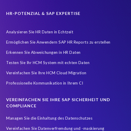
SAP Cloud & Managed Services
SAP Data Security
SAP HANA
SAP HANA Operations
SAP HCM Services
HR-POTENZIAL & SAP EXPERTISE
SAP HCM Transformation
SAP HCM reporting
Analysieren Sie HR Daten in Echtzeit
SAP Hack2Build
SAP Karriere
SAP Pinnacle Awards
Ermöglichen Sie Anwendern SAP HR Reports zu erstellen
SAP Testdaten
SAP cloud migrations
SAP security
Erkennen Sie Abweichungen in HR Daten
SAP test data management
SLO
Security
Soterion
Testen Sie Ihr HCM System mit echten Daten
Splunk
Strategic partnership
Südafrika
TOP100
Vereinfachen Sie Ihre HCM Cloud Migration
Teambuilding
Test Data Management
Professionelle Kommunikation in Ihrem CI
Testdatenautomatisierung
Umfirmierung
Virtual event
Wachstum
Worksoft
Zeitwirtschaft
Zertifizierung
VEREINFACHEN SIE IHRE SAP SICHERHEIT UND
Zertifizierungen
career
emsGmbH
groupelephant.com
COMPLIANCE
sap partner
sap zertifizierung
standort
türkei
Managen Sie die Einhaltung des Datenschutzes
Übernahme
Vereinfachen Sie Datenverfremdung und -maskierung