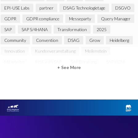
EPI-USE Labs
partner
DSAG Technologietage
DSGVO
GDPR
GDPR compliance
Messeparty
Query Manager
SAP
SAP S/4HANA
Transformation
2025
Community
Convention
DSAG
Grow
Heidelberg
Innovation
Kundenveranstaltung
Meilenstein
Mitarbeiter
RISE with SAP
SAP Beratung
SAP HCM
+ See More
SAP HXM
SAP Landscape Transformation
SAP SuccessFactors
Strategie
cyber security
employer branding
Accurate test data
Arbeitgeberzertifizierung
Artificial Intelligence
Attraktiver Arbeitgeber
Audit-Tool
Award-Reise
Awards
BTP
Benutzerfreundlichkeit
Beratung
Berechtigungskonzept
Cenoti