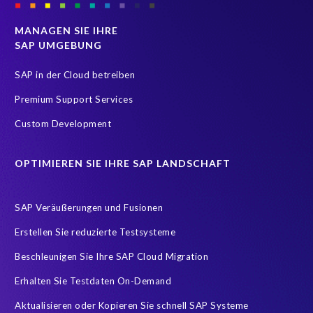
Cenoti, connecting SAP with Splunk
Cloud & Managed services
MANAGEN SIE IHRE
SAP UMGEBUNG
DSAG Personaltage
DSM
Data Privacy
Data Sync Manager (DSM)
Diamant Initiative
SAP in der Cloud betreiben
EPI-USE AppHaus Pretoria
EPI-USE Gold Partner
Premium Support Services
Erfolgsfaktor Familie
Expansion
Familienfreundlich
Custom Development
GDPR readiness
Geschäftsführung
Great Place To Work
OPTIMIEREN SIE IHRE SAP LANDSCHAFT
HXM
Hackathon
Hosting Operations
Human Resources
IT-Onlinemagazin
ITOK
SAP Veräußerungen und Fusionen
Implementierung
Innovationspreis-IT
InsightsSuccess
Erstellen Sie reduzierte Testsysteme
Location
Outsourcing partner
Payroll
Personal
Beschleunigen Sie Ihre SAP Cloud Migration
ROI Kalkulator
Recruiting
Risk management
Erhalten Sie Testdaten On-Demand
Ruhestand
SAP AppHaus
SAP Business Technology Platform
Aktualisieren oder Kopieren Sie schnell SAP Systeme