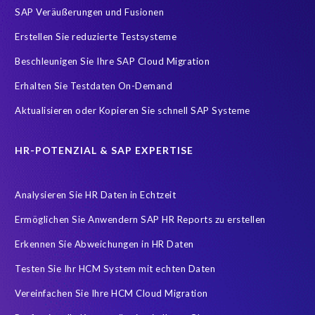
SAP Veräußerungen und Fusionen
Implementierung
Innovationspreis-IT
InsightsSuccess
Erstellen Sie reduzierte Testsysteme
Location
Outsourcing partner
Payroll
Personal
Beschleunigen Sie Ihre SAP Cloud Migration
ROI Kalkulator
Recruiting
Risk management
Erhalten Sie Testdaten On-Demand
Ruhestand
SAP AppHaus
SAP Business Technology Platform
Aktualisieren oder Kopieren Sie schnell SAP Systeme
SAP Cloud & Managed Services
SAP Data Security
SAP HANA
SAP HANA Operations
SAP HCM Services
HR-POTENZIAL & SAP EXPERTISE
SAP HCM Transformation
SAP HCM reporting
Analysieren Sie HR Daten in Echtzeit
SAP Hack2Build
SAP Karriere
SAP Pinnacle Awards
Ermöglichen Sie Anwendern SAP HR Reports zu erstellen
SAP Testdaten
SAP cloud migrations
SAP security
Erkennen Sie Abweichungen in HR Daten
SAP test data management
SLO
Security
Soterion
Testen Sie Ihr HCM System mit echten Daten
Splunk
Strategic partnership
Südafrika
TOP100
Vereinfachen Sie Ihre HCM Cloud Migration
Teambuilding
Test Data Management