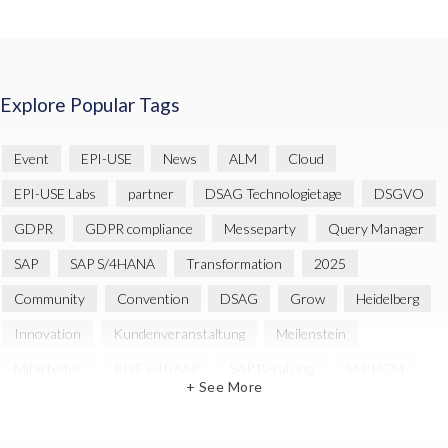
Explore Popular Tags
Event
EPI-USE
News
ALM
Cloud
EPI-USE Labs
partner
DSAG Technologietage
DSGVO
GDPR
GDPR compliance
Messeparty
Query Manager
SAP
SAP S/4HANA
Transformation
2025
Community
Convention
DSAG
Grow
Heidelberg
Innovation
Kundenveranstaltung
Meilenstein
Mitarbeiter
RISE with SAP
SAP Beratung
SAP HCM
+ See More
SAP HXM
SAP Landscape Transformation
SAP SuccessFactors
Strategie
cyber security