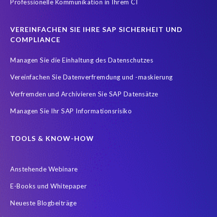
Professionelle Kommunikation in Ihrem CI
Testdatenautomatisierung
Umfirmierung
Virtual event
Wachstum
Worksoft
Zeitwirtschaft
Zertifizierung
VEREINFACHEN SIE IHRE SAP SICHERHEIT UND
Zertifizierungen
career
emsGmbH
groupelephant.com
COMPLIANCE
sap partner
sap zertifizierung
standort
türkei
Managen Sie die Einhaltung des Datenschutzes
Übernahme
Vereinfachen Sie Datenverfremdung und -maskierung
Verfremden und Archivieren Sie SAP Datensätze
Managen Sie Ihr SAP Informationsrisiko
TOOLS & KNOW-HOW
Anstehende Webinare
E-Books und Whitepaper
Neueste Blogbeiträge