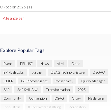
Oktober 2025
(1)
+ Alle anzeigen
Explore Popular Tags
Event
EPI-USE
News
ALM
Cloud
EPI-USE Labs
partner
DSAG Technologietage
DSGVO
GDPR
GDPR compliance
Messeparty
Query Manager
SAP
SAP S/4HANA
Transformation
2025
Community
Convention
DSAG
Grow
Heidelberg
Innovation
Kundenveranstaltung
Meilenstein