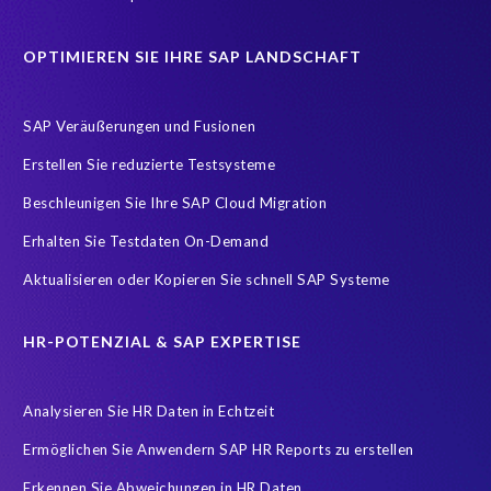
GDPR readiness
Geschäftsführung
Great Place To Work
OPTIMIEREN SIE IHRE SAP LANDSCHAFT
HXM
Hackathon
Hosting Operations
Human Resources
IT-Onlinemagazin
ITOK
SAP Veräußerungen und Fusionen
Implementierung
Innovationspreis-IT
InsightsSuccess
Erstellen Sie reduzierte Testsysteme
Location
Outsourcing partner
Payroll
Personal
Beschleunigen Sie Ihre SAP Cloud Migration
ROI Kalkulator
Recruiting
Risk management
Erhalten Sie Testdaten On-Demand
Ruhestand
SAP AppHaus
SAP Business Technology Platform
Aktualisieren oder Kopieren Sie schnell SAP Systeme
SAP Cloud & Managed Services
SAP Data Security
SAP HANA
SAP HANA Operations
SAP HCM Services
HR-POTENZIAL & SAP EXPERTISE
SAP HCM Transformation
SAP HCM reporting
Analysieren Sie HR Daten in Echtzeit
SAP Hack2Build
SAP Karriere
SAP Pinnacle Awards
Ermöglichen Sie Anwendern SAP HR Reports zu erstellen
SAP Testdaten
SAP cloud migrations
SAP security
Erkennen Sie Abweichungen in HR Daten
SAP test data management
SLO
Security
Soterion