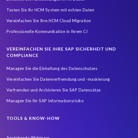
Testen Sie Ihr HCM System mit echten Daten
Splunk
Strategic partnership
Südafrika
TOP100
Vereinfachen Sie Ihre HCM Cloud Migration
Teambuilding
Test Data Management
Professionelle Kommunikation in Ihrem CI
Testdatenautomatisierung
Umfirmierung
Virtual event
Wachstum
Worksoft
Zeitwirtschaft
Zertifizierung
VEREINFACHEN SIE IHRE SAP SICHERHEIT UND
Zertifizierungen
career
emsGmbH
groupelephant.com
COMPLIANCE
sap partner
sap zertifizierung
standort
türkei
Managen Sie die Einhaltung des Datenschutzes
Übernahme
Vereinfachen Sie Datenverfremdung und -maskierung
Verfremden und Archivieren Sie SAP Datensätze
Managen Sie Ihr SAP Informationsrisiko
TOOLS & KNOW-HOW
Anstehende Webinare