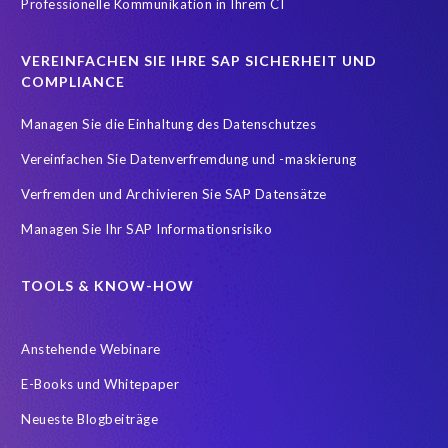
Professionelle Kommunikation in Ihrem CI
Testdatenautomatisierung
Umfirmierung
Virtual event
Wachstum
Worksoft
Zeitwirtschaft
Zertifizierung
VEREINFACHEN SIE IHRE SAP SICHERHEIT UND
Zertifizierungen
career
emsGmbH
groupelephant.com
COMPLIANCE
sap partner
sap zertifizierung
standort
türkei
Managen Sie die Einhaltung des Datenschutzes
Übernahme
Vereinfachen Sie Datenverfremdung und -maskierung
Verfremden und Archivieren Sie SAP Datensätze
Managen Sie Ihr SAP Informationsrisiko
TOOLS & KNOW-HOW
Anstehende Webinare
E-Books und Whitepaper
Neueste Blogbeiträge