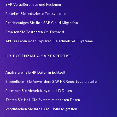
SAP Veräußerungen und Fusionen
Implementierung
Innovationspreis-IT
InsightsSuccess
Erstellen Sie reduzierte Testsysteme
Location
Outsourcing partner
Payroll
Personal
Beschleunigen Sie Ihre SAP Cloud Migration
ROI Kalkulator
Recruiting
Risk management
Erhalten Sie Testdaten On-Demand
Ruhestand
SAP AppHaus
SAP Business Technology Platform
Aktualisieren oder Kopieren Sie schnell SAP Systeme
SAP Cloud & Managed Services
SAP Data Security
SAP HANA
SAP HANA Operations
SAP HCM Services
HR-POTENZIAL & SAP EXPERTISE
SAP HCM Transformation
SAP HCM reporting
Analysieren Sie HR Daten in Echtzeit
SAP Hack2Build
SAP Karriere
SAP Pinnacle Awards
Ermöglichen Sie Anwendern SAP HR Reports zu erstellen
SAP Testdaten
SAP cloud migrations
SAP security
Erkennen Sie Abweichungen in HR Daten
SAP test data management
SLO
Security
Soterion
Testen Sie Ihr HCM System mit echten Daten
Splunk
Strategic partnership
Südafrika
TOP100
Vereinfachen Sie Ihre HCM Cloud Migration
Teambuilding
Test Data Management