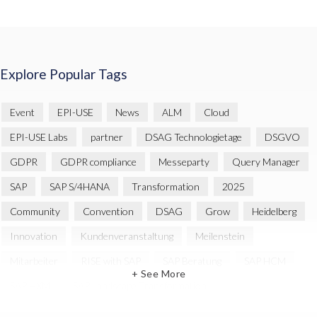
Explore Popular Tags
Event
EPI-USE
News
ALM
Cloud
EPI-USE Labs
partner
DSAG Technologietage
DSGVO
GDPR
GDPR compliance
Messeparty
Query Manager
SAP
SAP S/4HANA
Transformation
2025
Community
Convention
DSAG
Grow
Heidelberg
Innovation
Kundenveranstaltung
Meilenstein
Mitarbeiter
RISE with SAP
SAP Beratung
SAP HCM
+ See More
SAP HXM
SAP Landscape Transformation
SAP SuccessFactors
Strategie
cyber security