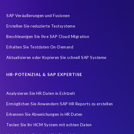
Human Resources
IT-Onlinemagazin
ITOK
SAP Veräußerungen und Fusionen
Implementierung
Innovationspreis-IT
InsightsSuccess
Erstellen Sie reduzierte Testsysteme
Location
Outsourcing partner
Payroll
Personal
Beschleunigen Sie Ihre SAP Cloud Migration
ROI Kalkulator
Recruiting
Risk management
Erhalten Sie Testdaten On-Demand
Ruhestand
SAP AppHaus
SAP Business Technology Platform
Aktualisieren oder Kopieren Sie schnell SAP Systeme
SAP Cloud & Managed Services
SAP Data Security
SAP HANA
SAP HANA Operations
SAP HCM Services
HR-POTENZIAL & SAP EXPERTISE
SAP HCM Transformation
SAP HCM reporting
Analysieren Sie HR Daten in Echtzeit
SAP Hack2Build
SAP Karriere
SAP Pinnacle Awards
Ermöglichen Sie Anwendern SAP HR Reports zu erstellen
SAP Testdaten
SAP cloud migrations
SAP security
Erkennen Sie Abweichungen in HR Daten
SAP test data management
SLO
Security
Soterion
Testen Sie Ihr HCM System mit echten Daten
Splunk
Strategic partnership
Südafrika
TOP100