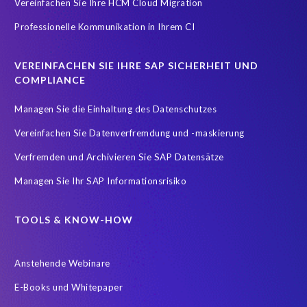
Vereinfachen Sie Ihre HCM Cloud Migration
Teambuilding
Test Data Management
Professionelle Kommunikation in Ihrem CI
Testdatenautomatisierung
Umfirmierung
Virtual event
Wachstum
Worksoft
Zeitwirtschaft
Zertifizierung
VEREINFACHEN SIE IHRE SAP SICHERHEIT UND
Zertifizierungen
career
emsGmbH
groupelephant.com
COMPLIANCE
sap partner
sap zertifizierung
standort
türkei
Managen Sie die Einhaltung des Datenschutzes
Übernahme
Vereinfachen Sie Datenverfremdung und -maskierung
Verfremden und Archivieren Sie SAP Datensätze
Managen Sie Ihr SAP Informationsrisiko
TOOLS & KNOW-HOW
Anstehende Webinare
E-Books und Whitepaper