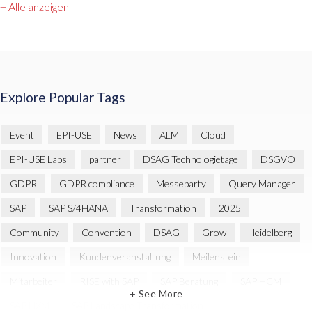
+ Alle anzeigen
Explore Popular Tags
Event
EPI-USE
News
ALM
Cloud
EPI-USE Labs
partner
DSAG Technologietage
DSGVO
GDPR
GDPR compliance
Messeparty
Query Manager
SAP
SAP S/4HANA
Transformation
2025
Community
Convention
DSAG
Grow
Heidelberg
Innovation
Kundenveranstaltung
Meilenstein
Mitarbeiter
RISE with SAP
SAP Beratung
SAP HCM
+ See More
SAP HXM
SAP Landscape Transformation