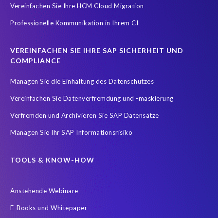
Vereinfachen Sie Ihre HCM Cloud Migration
HXM Move
KI
On-Premise Payroll
PRISM Assessment
Professionelle Kommunikation in Ihrem CI
PRISM for ECP
PRISM für H4S4
PRISM für PCE
Real-time reporting and document creation
Recruitment data
VEREINFACHEN SIE IHRE SAP SICHERHEIT UND
Reporting and analysis
SAP
SAP BTP
SAP HCM 2021
COMPLIANCE
SAP HXM
SAP HXM 2021
SAP Payroll data
Managen Sie die Einhaltung des Datenschutzes
SAP SuccessFactors Platform
Vereinfachen Sie Datenverfremdung und -maskierung
SAP SuccessFactors Time Management
Verfremden und Archivieren Sie SAP Datensätze
SAP SuccessFactors Time Tracking
SuccessConnect
Managen Sie Ihr SAP Informationsrisiko
Variance Monitor
ebook
#SAP SuccessFactors Employee Central
ABAP
TOOLS & KNOW-HOW
Analytics solutions
Artificial Intelligence
Anstehende Webinare
Artificial Intelligence (AI)
Automated reports
Automation
E-Books und Whitepaper
BEM
BTP
Business Rules