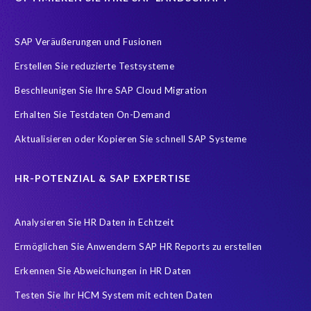
Employee payroll
Flow
H4S4
HR employee reports
Payroll
Query Manager Runtime License
SAP Veräußerungen und Fusionen
SAP Analytics Cloud (SAC)
SAP ERP HCM
SAP HCM Data
Erstellen Sie reduzierte Testsysteme
SAP HCM On-Premise Solutions
SAP HCM for S/4HANA
Beschleunigen Sie Ihre SAP Cloud Migration
SAP HCM/HXM
SAP HR
Erhalten Sie Testdaten On-Demand
SAP SuccessFactors Latest Home Page
Aktualisieren oder Kopieren Sie schnell SAP Systeme
SAP SuccessFactors Next-Gen Payroll
SAP data
Zeitwirtschaft
modernisierte Benutzeroberfläche
HR-POTENZIAL & SAP EXPERTISE
workforce-management
Accurate test data
Analysieren Sie HR Daten in Echtzeit
COVID-19 vaccinations
Cloud migrations
Ermöglichen Sie Anwendern SAP HR Reports zu erstellen
Cloud-based SAP HCM solutions
Data Secure
Erkennen Sie Abweichungen in HR Daten
Data Sync Manager for HCM
Digital transformation
Edi
Testen Sie Ihr HCM System mit echten Daten
GDPR
Generative AI
GeoClock
HCM
HR