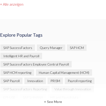
+ Alle anzeigen
Explore Popular Tags
SAP SuccessFactors
Query Manager
SAP HCM
Intelligent HR and Payroll
SAP SuccessFactors Employee Central Payroll
SAP HCM reporting
Human Capital Management (HCM)
SAP Payroll
Innovation
PRISM
Payroll reporting
SAP SuccessFactors Reporting
Value through Innovation
EPI-USE
SAP S/4HANA
HR and Payroll data
+ See More
PRISM for HCM (Private Cloud Edition)
SAP HR Reporting