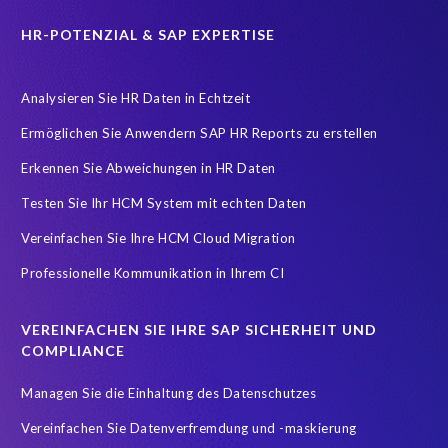
Zeitwirtschaft
modernisierte Benutzeroberfläche
HR-POTENZIAL & SAP EXPERTISE
workforce-management
Accurate test data
Analysieren Sie HR Daten in Echtzeit
COVID-19 vaccinations
Cloud migrations
Ermöglichen Sie Anwendern SAP HR Reports zu erstellen
Cloud-based SAP HCM solutions
Data Secure
Erkennen Sie Abweichungen in HR Daten
Data Sync Manager for HCM
Digital transformation
Edi
Testen Sie Ihr HCM System mit echten Daten
GDPR
Generative AI
GeoClock
HCM
HR
Vereinfachen Sie Ihre HCM Cloud Migration
HXM Move
KI
On-Premise Payroll
PRISM Assessment
Professionelle Kommunikation in Ihrem CI
PRISM for ECP
PRISM für H4S4
PRISM für PCE
Real-time reporting and document creation
Recruitment data
VEREINFACHEN SIE IHRE SAP SICHERHEIT UND
Reporting and analysis
SAP
SAP BTP
SAP HCM 2021
COMPLIANCE
SAP HXM
SAP HXM 2021
SAP Payroll data
Managen Sie die Einhaltung des Datenschutzes
SAP SuccessFactors Platform
Vereinfachen Sie Datenverfremdung und -maskierung