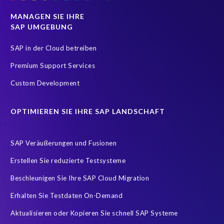
SAP HCM Payroll
SAP Reporting
Microsoft PowerBI
MANAGEN SIE IHRE
SAP UMGEBUNG
SAP Analytics Cloud
SAP Business Technology Platform
SAP Data Warehouse Cloud
SAP SuccessFactors Startseite
SAP in der Cloud betreiben
SAP and SuccessFactors HXM Reporting
Tableau
Premium Support Services
Ultimate Guide: SAP HCM & Payroll Options
reporting
Custom Development
EPI-USE Gold Partner
Employee Central Payroll Reporting
OPTIMIEREN SIE IHRE SAP LANDSCHAFT
Employee payroll
Flow
H4S4
HR employee reports
Payroll
Query Manager Runtime License
SAP Veräußerungen und Fusionen
SAP Analytics Cloud (SAC)
SAP ERP HCM
SAP HCM Data
Erstellen Sie reduzierte Testsysteme
SAP HCM On-Premise Solutions
SAP HCM for S/4HANA
Beschleunigen Sie Ihre SAP Cloud Migration
SAP HCM/HXM
SAP HR
Erhalten Sie Testdaten On-Demand
SAP SuccessFactors Latest Home Page
Aktualisieren oder Kopieren Sie schnell SAP Systeme
SAP SuccessFactors Next-Gen Payroll
SAP data