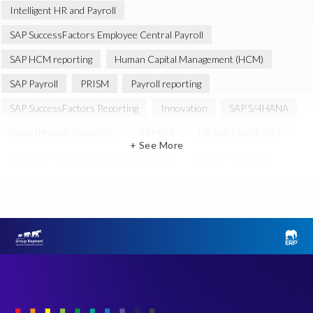
Intelligent HR and Payroll
SAP SuccessFactors Employee Central Payroll
SAP HCM reporting
Human Capital Management (HCM)
SAP Payroll
PRISM
Payroll reporting
SAP SuccessFactors Reporting
Innovation
SAP S/4HANA
Value through Innovation
EPI-USE
HR and Payroll data
+ See More
PRISM for HCM (Private Cloud Edition)
SAP HR Reporting
SAP SuccessFactors People Analytics
SAP SuccessFactors Updates
Query Manager Analytics Connector
SAP S/4HANA Private Cloud Edition (S/4 PCE)
SAP SuccessFactors Neuerungen
AI
Employee communication
Employee data
HCM Reporting