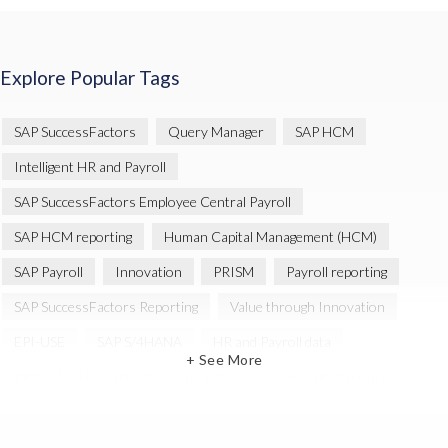
Explore Popular Tags
SAP SuccessFactors
Query Manager
SAP HCM
Intelligent HR and Payroll
SAP SuccessFactors Employee Central Payroll
SAP HCM reporting
Human Capital Management (HCM)
SAP Payroll
Innovation
PRISM
Payroll reporting
SAP SuccessFactors Reporting
Value through Innovation
EPI-USE
SAP S/4HANA
HR and Payroll data
+ See More
PRISM for HCM (Private Cloud Edition)
SAP HR Reporting
SAP SuccessFactors People Analytics
SAP SuccessFactors Updates