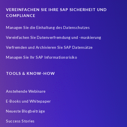
Real-time reporting and document creation
Recruitment data
VEREINFACHEN SIE IHRE SAP SICHERHEIT UND
Reporting and analysis
SAP
SAP BTP
SAP HCM 2021
COMPLIANCE
SAP HXM
SAP HXM 2021
SAP Payroll data
Managen Sie die Einhaltung des Datenschutzes
SAP SuccessFactors Platform
Vereinfachen Sie Datenverfremdung und -maskierung
SAP SuccessFactors Time Management
Verfremden und Archivieren Sie SAP Datensätze
SAP SuccessFactors Time Tracking
SuccessConnect
Managen Sie Ihr SAP Informationsrisiko
Variance Monitor
ebook
#SAP SuccessFactors Employee Central
ABAP
TOOLS & KNOW-HOW
Analytics solutions
Artificial Intelligence
Anstehende Webinare
Artificial Intelligence (AI)
Automated reports
Automation
E-Books und Whitepaper
BEM
BTP
Business Rules
Neueste Blogbeiträge
Business Technology Platform
COVID-19
Success Stories
COVID-19 statistics
Careers
ChatGPT
Client Sync