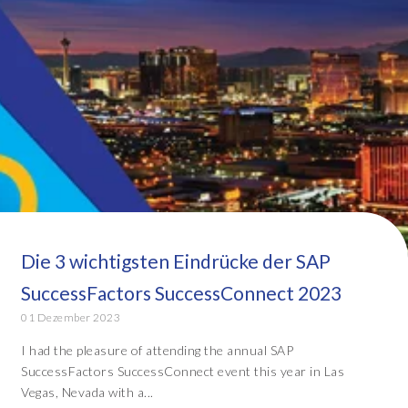
Die 3 wichtigsten Eindrücke der SAP
SuccessFactors SuccessConnect 2023
01 Dezember 2023
I had the pleasure of attending the annual SAP
SuccessFactors SuccessConnect event this year in Las
Vegas, Nevada with a...