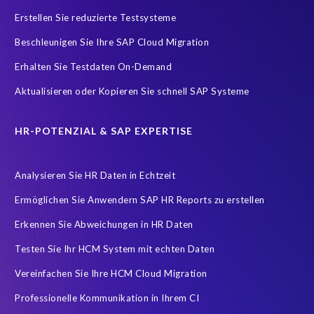
SAP Analytics Cloud (SAC)
SAP ERP HCM
SAP HCM Data
Erstellen Sie reduzierte Testsysteme
SAP HCM On-Premise Solutions
SAP HCM for S/4HANA
Beschleunigen Sie Ihre SAP Cloud Migration
SAP HCM/HXM
SAP HR
Erhalten Sie Testdaten On-Demand
SAP SuccessFactors Latest Home Page
Aktualisieren oder Kopieren Sie schnell SAP Systeme
SAP SuccessFactors Next-Gen Payroll
SAP data
Zeitwirtschaft
modernisierte Benutzeroberfläche
HR-POTENZIAL & SAP EXPERTISE
workforce-management
Accurate test data
Analysieren Sie HR Daten in Echtzeit
COVID-19 vaccinations
Cloud migrations
Ermöglichen Sie Anwendern SAP HR Reports zu erstellen
Cloud-based SAP HCM solutions
Data Secure
Erkennen Sie Abweichungen in HR Daten
Data Sync Manager for HCM
Digital transformation
Edi
Testen Sie Ihr HCM System mit echten Daten
GDPR
Generative AI
GeoClock
HCM
HR
Vereinfachen Sie Ihre HCM Cloud Migration
HXM Move
KI
On-Premise Payroll
PRISM Assessment
Professionelle Kommunikation in Ihrem CI
PRISM for ECP
PRISM für H4S4
PRISM für PCE