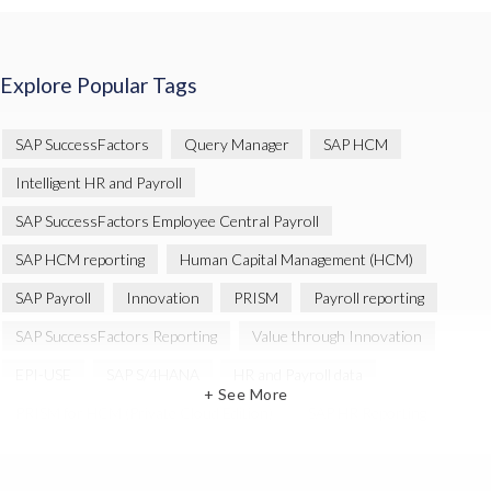
Explore Popular Tags
SAP SuccessFactors
Query Manager
SAP HCM
Intelligent HR and Payroll
SAP SuccessFactors Employee Central Payroll
SAP HCM reporting
Human Capital Management (HCM)
SAP Payroll
Innovation
PRISM
Payroll reporting
SAP SuccessFactors Reporting
Value through Innovation
EPI-USE
SAP S/4HANA
HR and Payroll data
+ See More
PRISM for HCM (Private Cloud Edition)
SAP HR Reporting
SAP SuccessFactors People Analytics
SAP SuccessFactors Updates