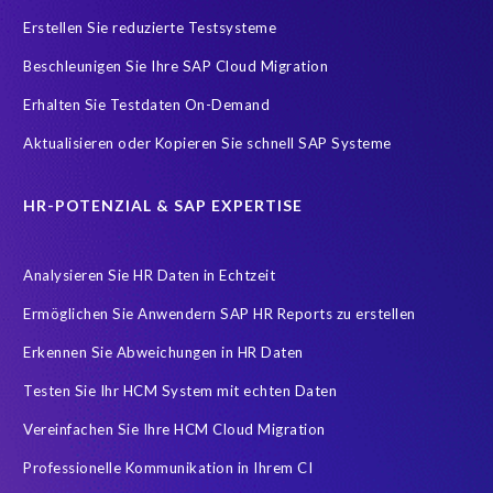
SAP Analytics Cloud (SAC)
SAP ERP HCM
SAP HCM Data
Erstellen Sie reduzierte Testsysteme
SAP HCM On-Premise Solutions
SAP HCM for S/4HANA
Beschleunigen Sie Ihre SAP Cloud Migration
SAP HCM/HXM
SAP HR
Erhalten Sie Testdaten On-Demand
SAP SuccessFactors Latest Home Page
Aktualisieren oder Kopieren Sie schnell SAP Systeme
SAP SuccessFactors Next-Gen Payroll
SAP data
Zeitwirtschaft
modernisierte Benutzeroberfläche
HR-POTENZIAL & SAP EXPERTISE
workforce-management
Accurate test data
Analysieren Sie HR Daten in Echtzeit
COVID-19 vaccinations
Cloud migrations
Ermöglichen Sie Anwendern SAP HR Reports zu erstellen
Cloud-based SAP HCM solutions
Data Secure
Erkennen Sie Abweichungen in HR Daten
Data Sync Manager for HCM
Digital transformation
Edi
Testen Sie Ihr HCM System mit echten Daten
GDPR
Generative AI
GeoClock
HCM
HR
Vereinfachen Sie Ihre HCM Cloud Migration
HXM Move
KI
On-Premise Payroll
PRISM Assessment
Professionelle Kommunikation in Ihrem CI
PRISM for ECP
PRISM für H4S4
PRISM für PCE