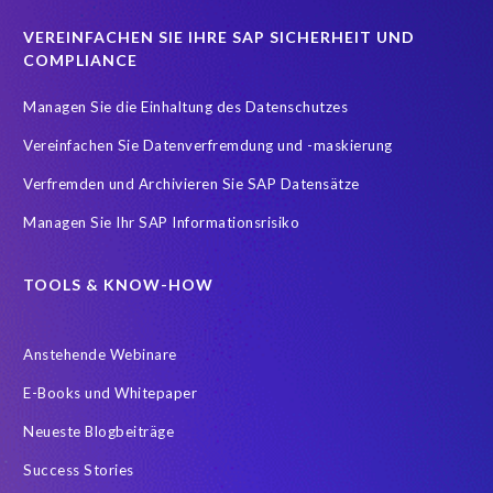
Real-time reporting and document creation
Recruitment data
VEREINFACHEN SIE IHRE SAP SICHERHEIT UND
Reporting and analysis
SAP
SAP BTP
SAP HCM 2021
COMPLIANCE
SAP HXM
SAP HXM 2021
SAP Payroll data
Managen Sie die Einhaltung des Datenschutzes
SAP SuccessFactors Platform
Vereinfachen Sie Datenverfremdung und -maskierung
SAP SuccessFactors Time Management
Verfremden und Archivieren Sie SAP Datensätze
SAP SuccessFactors Time Tracking
SuccessConnect
Managen Sie Ihr SAP Informationsrisiko
Variance Monitor
ebook
#SAP SuccessFactors Employee Central
ABAP
TOOLS & KNOW-HOW
Analytics solutions
Artificial Intelligence
Anstehende Webinare
Artificial Intelligence (AI)
Automated reports
Automation
E-Books und Whitepaper
BEM
BTP
Business Rules
Neueste Blogbeiträge
Business Technology Platform
COVID-19
Success Stories
COVID-19 statistics
Careers
ChatGPT
Client Sync