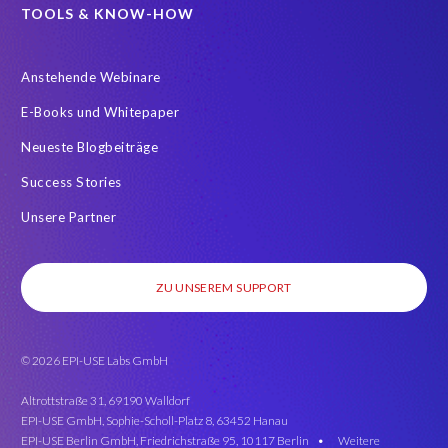
#SAP SuccessFactors Employee Central
ABAP
TOOLS & KNOW-HOW
Analytics solutions
Artificial Intelligence
Anstehende Webinare
Artificial Intelligence (AI)
Automated reports
Automation
E-Books und Whitepaper
BEM
BTP
Business Rules
Neueste Blogbeiträge
Business Technology Platform
COVID-19
Success Stories
COVID-19 statistics
Careers
ChatGPT
Client Sync
Unsere Partner
Client-centric
Cloud
Cloud hosting SAP PCE
Comparing data
Coronavirus
Custom Development
ZU UNSEREM SUPPORT
Customer-specific infotypes
DSGVO
DSM Object Sync for SuccessFactors Hybrid
DSM for HCM
© 2026 EPI-USE Labs GmbH
Data Sources
Data Sync Manager (DSM)
Data Types
Data access
Data analysis
Data masking
Altrottstraße 31, 69190 Walldorf
EPI-USE GmbH, Sophie-Scholl-Platz 8, 63452 Hanau
Data privacy regulations
Deep Learning
Document Builder
EPI-USE Berlin GmbH, Friedrichstraße 95, 10117 Berlin •
Weitere