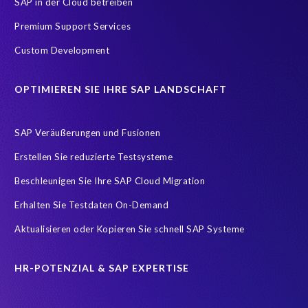
SAP in der Cloud betreiben
SAP and SuccessFactors HXM Reporting
Tableau
Premium Support Services
Ultimate Guide: SAP HCM & Payroll Options
reporting
Custom Development
EPI-USE Gold Partner
Employee Central Payroll Reporting
OPTIMIEREN SIE IHRE SAP LANDSCHAFT
Employee payroll
Flow
H4S4
HR employee reports
Payroll
Query Manager Runtime License
SAP Veräußerungen und Fusionen
SAP Analytics Cloud (SAC)
SAP ERP HCM
SAP HCM Data
Erstellen Sie reduzierte Testsysteme
SAP HCM On-Premise Solutions
SAP HCM for S/4HANA
Beschleunigen Sie Ihre SAP Cloud Migration
SAP HCM/HXM
SAP HR
Erhalten Sie Testdaten On-Demand
SAP SuccessFactors Latest Home Page
Aktualisieren oder Kopieren Sie schnell SAP Systeme
SAP SuccessFactors Next-Gen Payroll
SAP data
Zeitwirtschaft
modernisierte Benutzeroberfläche
HR-POTENZIAL & SAP EXPERTISE
workforce-management
Accurate test data