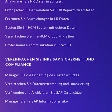
Analysieren Sie HR Daten in Echtzeit
COVID-19 vaccinations
Cloud migrations
Ermöglichen Sie Anwendern SAP HR Reports zu erstellen
Cloud-based SAP HCM solutions
Data Secure
Erkennen Sie Abweichungen in HR Daten
Data Sync Manager for HCM
Digital transformation
Edi
Testen Sie Ihr HCM System mit echten Daten
GDPR
Generative AI
GeoClock
HCM
HR
Vereinfachen Sie Ihre HCM Cloud Migration
HXM Move
KI
On-Premise Payroll
PRISM Assessment
Professionelle Kommunikation in Ihrem CI
PRISM for ECP
PRISM für H4S4
PRISM für PCE
Real-time reporting and document creation
Recruitment data
VEREINFACHEN SIE IHRE SAP SICHERHEIT UND
Reporting and analysis
SAP
SAP BTP
SAP HCM 2021
COMPLIANCE
SAP HXM
SAP HXM 2021
SAP Payroll data
Managen Sie die Einhaltung des Datenschutzes
SAP SuccessFactors Platform
Vereinfachen Sie Datenverfremdung und -maskierung
SAP SuccessFactors Time Management
Verfremden und Archivieren Sie SAP Datensätze
SAP SuccessFactors Time Tracking
SuccessConnect
Managen Sie Ihr SAP Informationsrisiko
Variance Monitor
ebook