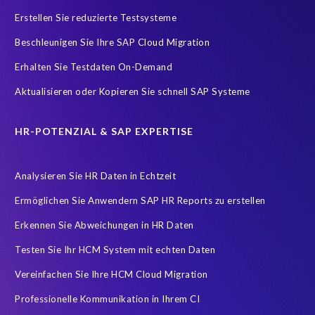
SAP Analytics Cloud (SAC)
SAP ERP HCM
SAP HCM Data
Erstellen Sie reduzierte Testsysteme
SAP HCM On-Premise Solutions
SAP HCM for S/4HANA
Beschleunigen Sie Ihre SAP Cloud Migration
SAP HCM/HXM
SAP HR
Erhalten Sie Testdaten On-Demand
SAP SuccessFactors Latest Home Page
Aktualisieren oder Kopieren Sie schnell SAP Systeme
SAP SuccessFactors Next-Gen Payroll
SAP data
Zeitwirtschaft
modernisierte Benutzeroberfläche
HR-POTENZIAL & SAP EXPERTISE
workforce-management
Accurate test data
Analysieren Sie HR Daten in Echtzeit
COVID-19 vaccinations
Cloud migrations
Ermöglichen Sie Anwendern SAP HR Reports zu erstellen
Cloud-based SAP HCM solutions
Data Secure
Erkennen Sie Abweichungen in HR Daten
Data Sync Manager for HCM
Digital transformation
Edi
Testen Sie Ihr HCM System mit echten Daten
GDPR
Generative AI
GeoClock
HCM
HR
Vereinfachen Sie Ihre HCM Cloud Migration
HXM Move
KI
On-Premise Payroll
PRISM Assessment
Professionelle Kommunikation in Ihrem CI
PRISM for ECP
PRISM für H4S4
PRISM für PCE