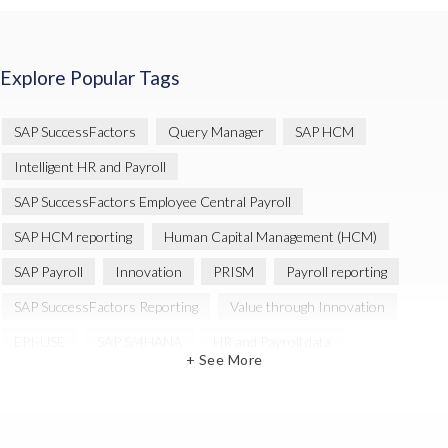
Explore Popular Tags
SAP SuccessFactors
Query Manager
SAP HCM
Intelligent HR and Payroll
SAP SuccessFactors Employee Central Payroll
SAP HCM reporting
Human Capital Management (HCM)
SAP Payroll
Innovation
PRISM
Payroll reporting
SAP SuccessFactors Reporting
Value through Innovation
EPI-USE
SAP S/4HANA
HR and Payroll data
+ See More
PRISM for HCM (Private Cloud Edition)
SAP HR Reporting
SAP SuccessFactors People Analytics
SAP SuccessFactors Updates