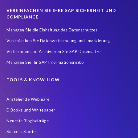
Real-time reporting and document creation
Recruitment data
VEREINFACHEN SIE IHRE SAP SICHERHEIT UND
Reporting and analysis
SAP
SAP BTP
SAP HCM 2021
COMPLIANCE
SAP HXM
SAP HXM 2021
SAP Payroll data
Managen Sie die Einhaltung des Datenschutzes
SAP SuccessFactors Platform
Vereinfachen Sie Datenverfremdung und -maskierung
SAP SuccessFactors Time Management
Verfremden und Archivieren Sie SAP Datensätze
SAP SuccessFactors Time Tracking
SuccessConnect
Managen Sie Ihr SAP Informationsrisiko
Variance Monitor
ebook
#SAP SuccessFactors Employee Central
ABAP
TOOLS & KNOW-HOW
Analytics solutions
Artificial Intelligence
Anstehende Webinare
Artificial Intelligence (AI)
Automated reports
Automation
E-Books und Whitepaper
BEM
BTP
Business Rules
Neueste Blogbeiträge
Business Technology Platform
COVID-19
Success Stories
COVID-19 statistics
Careers
ChatGPT
Client Sync