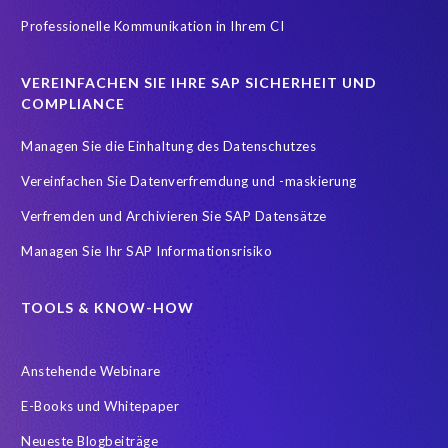
Professionelle Kommunikation in Ihrem CI
PRISM for ECP
PRISM für H4S4
PRISM für PCE
Real-time reporting and document creation
Recruitment data
VEREINFACHEN SIE IHRE SAP SICHERHEIT UND
Reporting and analysis
SAP
SAP BTP
SAP HCM 2021
COMPLIANCE
SAP HXM
SAP HXM 2021
SAP Payroll data
Managen Sie die Einhaltung des Datenschutzes
SAP SuccessFactors Platform
Vereinfachen Sie Datenverfremdung und -maskierung
SAP SuccessFactors Time Management
Verfremden und Archivieren Sie SAP Datensätze
SAP SuccessFactors Time Tracking
SuccessConnect
Managen Sie Ihr SAP Informationsrisiko
Variance Monitor
ebook
#SAP SuccessFactors Employee Central
ABAP
TOOLS & KNOW-HOW
Analytics solutions
Artificial Intelligence
Anstehende Webinare
Artificial Intelligence (AI)
Automated reports
Automation
E-Books und Whitepaper
BEM
BTP
Business Rules
Neueste Blogbeiträge
Business Technology Platform
COVID-19