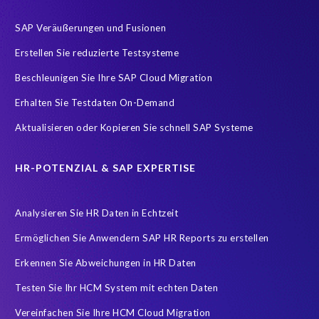
Payroll
Query Manager Runtime License
SAP Veräußerungen und Fusionen
SAP Analytics Cloud (SAC)
SAP ERP HCM
SAP HCM Data
Erstellen Sie reduzierte Testsysteme
SAP HCM On-Premise Solutions
SAP HCM for S/4HANA
Beschleunigen Sie Ihre SAP Cloud Migration
SAP HCM/HXM
SAP HR
Erhalten Sie Testdaten On-Demand
SAP SuccessFactors Latest Home Page
Aktualisieren oder Kopieren Sie schnell SAP Systeme
SAP SuccessFactors Next-Gen Payroll
SAP data
Zeitwirtschaft
modernisierte Benutzeroberfläche
HR-POTENZIAL & SAP EXPERTISE
workforce-management
Accurate test data
Analysieren Sie HR Daten in Echtzeit
COVID-19 vaccinations
Cloud migrations
Ermöglichen Sie Anwendern SAP HR Reports zu erstellen
Cloud-based SAP HCM solutions
Data Secure
Erkennen Sie Abweichungen in HR Daten
Data Sync Manager for HCM
Digital transformation
Edi
Testen Sie Ihr HCM System mit echten Daten
GDPR
Generative AI
GeoClock
HCM
HR
Vereinfachen Sie Ihre HCM Cloud Migration
HXM Move
KI
On-Premise Payroll
PRISM Assessment