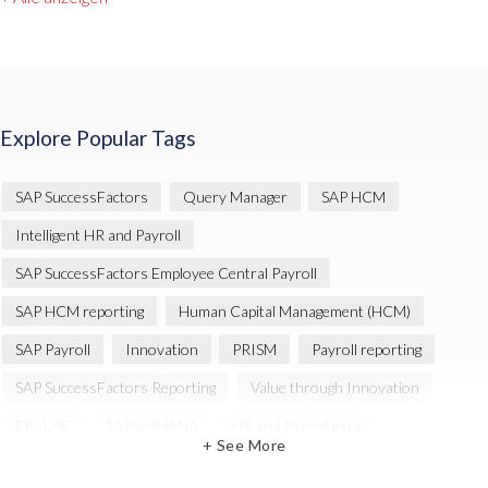
Explore Popular Tags
SAP SuccessFactors
Query Manager
SAP HCM
Intelligent HR and Payroll
SAP SuccessFactors Employee Central Payroll
SAP HCM reporting
Human Capital Management (HCM)
SAP Payroll
Innovation
PRISM
Payroll reporting
SAP SuccessFactors Reporting
Value through Innovation
EPI-USE
SAP S/4HANA
HR and Payroll data
+ See More
PRISM for HCM (Private Cloud Edition)
SAP HR Reporting