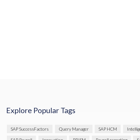
Explore Popular Tags
SAP SuccessFactors
Query Manager
SAP HCM
Intelli
SAP Payroll
Innovation
PRISM
Payroll reporting
S