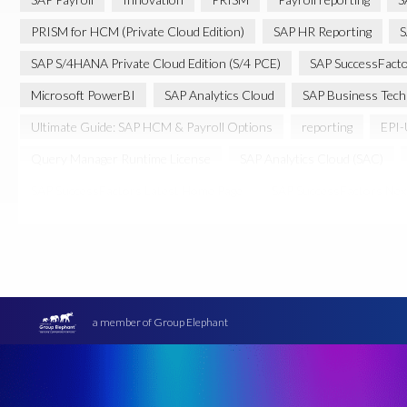
PRISM for HCM (Private Cloud Edition)
SAP HR Reporting
S
SAP S/4HANA Private Cloud Edition (S/4 PCE)
SAP SuccessFact
Microsoft PowerBI
SAP Analytics Cloud
SAP Business Tech
Ultimate Guide: SAP HCM & Payroll Options
reporting
EPI-
Query Manager Runtime License
SAP Analytics Cloud (SAC)
SAP SuccessFactors Latest Home Page
SAP SuccessFactors Nex
COVID-19 vaccinations
Cloud migrations
Cloud-based SA
GeoClock
HCM
HR
HXM Move
KI
On-Premis
Real-time reporting and document creation
Recruitment data
SAP SuccessFactors Platform
SAP SuccessFactors Time Manag
a member of Group Elephant
#SAP SuccessFactors Employee Central
ABAP
Analytics so
Business Technology Platform
COVID-19
COVID-19 statis