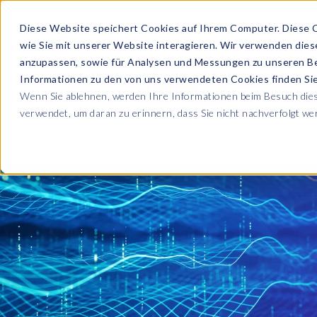
Diese Website speichert Cookies auf Ihrem Computer. Diese 
wie Sie mit unserer Website interagieren. Wir verwenden die
PRODUKTE
anzupassen, sowie für Analysen und Messungen zu unseren B
Informationen zu den von uns verwendeten Cookies finden S
Wenn Sie ablehnen, werden Ihre Informationen beim Besuch diese
ÜBER UNS
verwendet, um daran zu erinnern, dass Sie nicht nachverfolgt w
Blog
Lesen Sie alle U
Sicherheit sowie
Unternehmen
Sp
Webinare
Datenschutz & Sicherheit
Lernen Sie von 
SAP HCM & Payroll
Wer wir sind
Ko
Webinaren
Unsere Kultur
S
Data Privacy Suite
Transformation mit PRISM™
E-Books, Whit
Entdecken Sie u
Karriere
N
Data Secure™
SAP® SuccessFactors®
Integration Monitoring
Videos
Partner
E
Data Disclose™
Verbessern Sie 
Payroll reporting