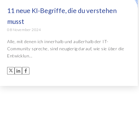
11 neue KI-Begriffe, die du verstehen
Object Extractor™
Alle Lösungen
musst
Archive Central
08 November 2024
Alle, mit denen ich innerhalb und außerhalb der IT-
Community spreche, sind neugierig darauf, wie sie über die
Alle Lösungen
Entwicklun...