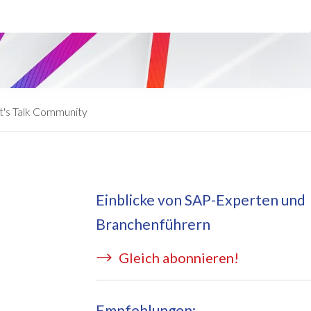
eApply
is Managed Services
c Form
 auf Azure
ernal Learning Request
E BRIDGE Managed Services
swort Reset App
t's Talk Community
sekostentool Edi
Einblicke von SAP-Experten und
Branchenführern
Gleich abonnieren!
Empfehlungen: