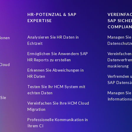
types
DSGVO
DSM Object Sync for SuccessFactors Hybrid
D
Data privacy regulations
Deep Learning
Document Builder
HR-POTENZIAL & SAP
VEREINFAC
EXPERTISE
SAP SICHE
ee right to privacy
Governance, Risk Management and Compliance (
COMPLIA
ration
Hallucinations
Hourly time tracking
Human Experienc
Analysieren Sie HR Daten in
Managen Sie 
ionen
ssFactors
Hybrides SAP HCM Reporting
Impfstatus
Intellige
Echtzeit
Datenschutz
tegration
Object Sync
Organization of the data
PCE
POP
Ermöglichen Sie Anwendern SAP
Vereinfachen
HR Reports zu erstellen
Datenverfre
ics Report Stories
People Analytics Workforce Planning
Private C
 Cloud
maskierung
Erkennen Sie Abweichungen in
iting Prozess
Recruiting Software
Report Stories
Robotic Pr
HR Daten
Verfremden u
SAP Datensä
Datensicherheit
SAP ERP Payroll customers
SAP Fiori
SAP 
Testen Sie Ihr HCM System mit
echten Daten
Managen Sie 
CM and Payroll system
SAP HCM journey
SAP HR Dashboard
 Sie
Informations
Vereinfachen Sie Ihre HCM Cloud
ssFactors Performance and Goals
SAP SuccessFactors Recruiting
Migration
ns
SAP data migration
SAP data privacy & security
SAP’s Busi
Professionelle Kommunikation in
SuccessFactors instance
The Road to People Analytics
Time
Ihrem CI