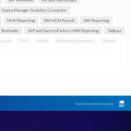
Query Manager Analytics Connector
HCM Reporting
SAP HCM Payroll
SAP Reporting
Startseite
SAP and SuccessFactors HXM Reporting
Tableau
ayroll
Flow
H4S4
HR employee reports
Payroll
SAP HCM for S/4HANA
SAP HCM/HXM
SAP HR
roberfläche
workforce-management
Accurate test data
igital transformation
Edi
GDPR
Generative AI
S4
PRISM für PCE
SAP HXM
SAP HXM 2021
SAP Payroll data
riance Monitor
ebook
beyond corporate purpose
ed reports
Automation
BEM
BTP
Business Rules
loud
Cloud hosting SAP PCE
Comparing data