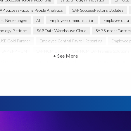
AP SuccessFactors People Analytics
SAP SuccessFactors Updates
ors Neuerungen
AI
Employee communication
Employee data
nology Platform
SAP Data Warehouse Cloud
SAP SuccessFactors 
USE Gold Partner
Employee Central Payroll Reporting
Employee p
SAP ERP HCM
SAP HCM Data
SAP HCM On-Premise Solutions
+ See More
t-Gen Payroll
SAP data
Zeitwirtschaft
modernisierte Benutze
P HCM solutions
Data Secure
Data Sync Manager for HCM
D
e Payroll
PRISM Assessment
PRISM for ECP
PRISM für H4
Reporting and analysis
SAP
SAP BTP
SAP HCM 2021
ement
SAP SuccessFactors Time Tracking
SuccessConnect
Va
lutions
Artificial Intelligence
Artificial Intelligence (AI)
Automat
tics
Careers
ChatGPT
Client Sync
Client-centric
C