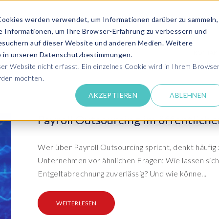
Cookies werden verwendet, um Informationen darüber zu sammeln,
se Informationen, um Ihre Browser-Erfahrung zu verbessern und
ANGEBOT ANFRAGEN
SERVICES
MEDIATHEK
esuchern auf dieser Website und anderen Medien. Weitere
KONTAK
ie in unseren Datenschutzbestimmungen.
SIE UNS
r Website nicht erfasst. Ein einzelnes Cookie wird in Ihrem Browse
erden möchten.
Success Stor
AKZEPTIEREN
ABLEHNEN
pdates zu SAP SLO, SAP HCM, Datenschutz &
Lernen Sie aus 
 Cloud
rechen Sie uns an
Payroll Outsourcing im öffentlich
Kundensuppo
Erhalten Sie Un
SAP HCM & Payroll
SAP
unseren Experten in Live und On-Demand
SAP Landscape
Clo
ntaktieren Sie uns
Wer über Payroll Outsourcing spricht, denkt häufig z
Transformation
Man
Schulungen
Unternehmen vor ähnlichen Fragen: Wie lassen sich
Finden Sie die p
upport
HCM Productivity Suite
Bet
epaper & mehr...
Ein
Entgeltabrechnung zuverlässig? Und wie könne...
Transformation zu SAP
Tra
nsere E-Books, Whitepaper usw. zum Download
ews
Query Manager™
S/4HANA®
S/
Boo
PC
WEITERLESEN
vents
Document Builder™
System Landscape Optimization
Clo
Ihr SAP Know-how mit unseren Videos
(SLO)