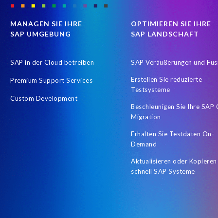
Coronavirus
Custom Development
Customer-specific info
Data Types
Data access
Data analysis
Data masking
MANAGEN SIE IHRE
OPTIMIEREN SIE IHRE
SAP UMGEBUNG
SAP LANDSCHAFT
Employee Central time
Employee Central timesheets
Employ
HR Digitalisierung
HR Service Delivery
HR and Payroll Integ
SAP in der Cloud betreiben
SAP Veräußerungen und Fus
Hybrid SAP SuccessFactors environment
Hybrid SAP and Succe
Erstellen Sie reduzierte
Premium Support Services
Let's Talk HCM
Llama
Machine Learning (ML)
OData in
Testsysteme
Custom Development
Pay reconciliation
Payroll data in a dashboard
People Analyt
Beschleunigen Sie Ihre SAP
Migration
Protect personal employee data
QM4
Recruiting
Recru
Erhalten Sie Testdaten On-
SAP BW
SAP Data Security
SAP Daten maskieren
SAP 
Demand
SAP HCM Roadmap
SAP HCM and Payroll customers
SAP H
Aktualisieren oder Kopieren
schnell SAP Systeme
SAP Road maps
SAP SuccessFactors Calibration
SAP Succe
SAP and non-SAP
SAP certified solution
SAP cloud migratio
SuccessFactors
SuccessFactors and the Intelligence Enterprise