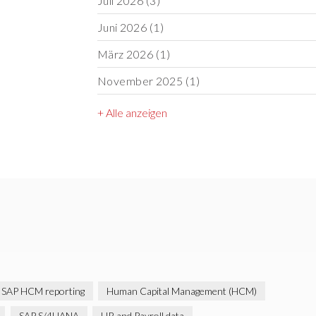
Juli 2026
(3)
Juni 2026
(1)
März 2026
(1)
November 2025
(1)
+ Alle anzeigen
SAP HCM reporting
Human Capital Management (HCM)
SAP S/4HANA
HR and Payroll data