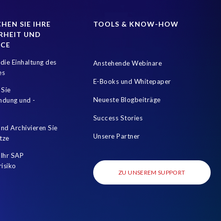
SM for HCM
Data Sources
Data Sync Manager (DSM)
EPI-USE Labs
EPI-USE Labs’ solutions
Employee Central
HEN SIE IHRE
TOOLS & KNOW-HOW
RHEIT UND
GRC)
Greenfield
HCM/HXM/HR Blogs
NCE
e Management (HXM)
Hybrid Reporting SAP and SuccessFactors
die Einhaltung des
Anstehende Webinare
nt Enterprise
Joule
Karriere
Kronos
es
E-Books und Whitepaper
I Act
PRISM for H4S4
PRISM free assessment
 Sie
Neueste Blogbeiträge
mdung und -
loud Edition
Prompt Engineering
Success Stories
ocess Automation (RPA)
S/4HANA Private Cloud Edition (PCE)
nd Archivieren Sie
Unsere Partner
tze
HCM 2023
SAP HCM Analysis
SAP HCM On-premise
Ihr SAP
SAP On Premise reporting
SAP RISE
SAP Recruiting
risiko
ZU UNSEREM SUPPORT
SAP SuccessFactors Roadmaps
SAP and SuccessFactors
ness Technology Platform
Soterion
Success Factors
 management
Upgrade2Success
Workforce