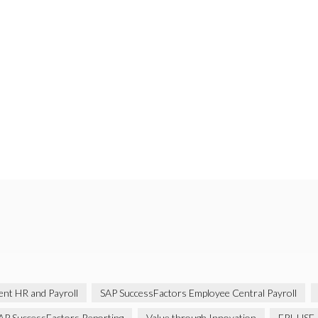
gent HR and Payroll
SAP SuccessFactors Employee Central Payroll
AP SuccessFactors Reporting
Value through Innovation
EPI-USE