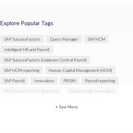
Explore Popular Tags
SAP SuccessFactors
Query Manager
SAP HCM
Intelligent HR and Payroll
SAP SuccessFactors Employee Central Payroll
SAP HCM reporting
Human Capital Management (HCM)
SAP Payroll
Innovation
PRISM
Payroll reporting
SAP SuccessFactors Reporting
Value through Innovation
EPI-USE
SAP S/4HANA
HR and Payroll data
+ See More
PRISM for HCM (Private Cloud Edition)
SAP HR Reporting
SAP SuccessFactors People Analytics
SAP SuccessFactors Updates