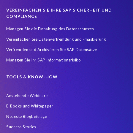
Real-time reporting and document creation
Recruitment data
VEREINFACHEN SIE IHRE SAP SICHERHEIT UND
Reporting and analysis
SAP
SAP BTP
SAP HCM 2021
COMPLIANCE
SAP HXM
SAP HXM 2021
SAP Payroll data
Managen Sie die Einhaltung des Datenschutzes
SAP SuccessFactors Platform
Vereinfachen Sie Datenverfremdung und -maskierung
SAP SuccessFactors Time Management
Verfremden und Archivieren Sie SAP Datensätze
SAP SuccessFactors Time Tracking
SuccessConnect
Managen Sie Ihr SAP Informationsrisiko
Variance Monitor
ebook
#SAP SuccessFactors Employee Central
ABAP
TOOLS & KNOW-HOW
Analytics solutions
Artificial Intelligence
Anstehende Webinare
Artificial Intelligence (AI)
Automated reports
Automation
E-Books und Whitepaper
BEM
BTP
Business Rules
Neueste Blogbeiträge
Business Technology Platform
COVID-19
Success Stories
COVID-19 statistics
Careers
ChatGPT
Client Sync