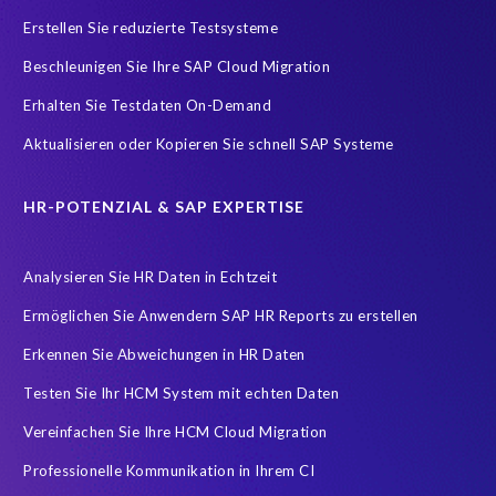
SAP Analytics Cloud (SAC)
SAP ERP HCM
SAP HCM Data
Erstellen Sie reduzierte Testsysteme
SAP HCM On-Premise Solutions
SAP HCM for S/4HANA
Beschleunigen Sie Ihre SAP Cloud Migration
SAP HCM/HXM
SAP HR
Erhalten Sie Testdaten On-Demand
SAP SuccessFactors Latest Home Page
Aktualisieren oder Kopieren Sie schnell SAP Systeme
SAP SuccessFactors Next-Gen Payroll
SAP data
Zeitwirtschaft
modernisierte Benutzeroberfläche
HR-POTENZIAL & SAP EXPERTISE
workforce-management
Accurate test data
Analysieren Sie HR Daten in Echtzeit
COVID-19 vaccinations
Cloud migrations
Ermöglichen Sie Anwendern SAP HR Reports zu erstellen
Cloud-based SAP HCM solutions
Data Secure
Erkennen Sie Abweichungen in HR Daten
Data Sync Manager for HCM
Digital transformation
Edi
Testen Sie Ihr HCM System mit echten Daten
GDPR
Generative AI
GeoClock
HCM
HR
Vereinfachen Sie Ihre HCM Cloud Migration
HXM Move
KI
On-Premise Payroll
PRISM Assessment
Professionelle Kommunikation in Ihrem CI
PRISM for ECP
PRISM für H4S4
PRISM für PCE