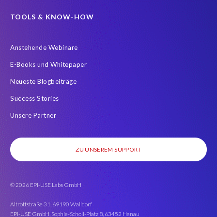
#SAP SuccessFactors Employee Central
ABAP
TOOLS & KNOW-HOW
Analytics solutions
Artificial Intelligence
Anstehende Webinare
Artificial Intelligence (AI)
Automated reports
Automation
E-Books und Whitepaper
BEM
BTP
Business Rules
Neueste Blogbeiträge
Business Technology Platform
COVID-19
Success Stories
COVID-19 statistics
Careers
ChatGPT
Client Sync
Unsere Partner
Client-centric
Cloud
Cloud hosting SAP PCE
Comparing data
Coronavirus
Custom Development
ZU UNSEREM SUPPORT
Customer-specific infotypes
DSGVO
DSM Object Sync for SuccessFactors Hybrid
DSM for HCM
© 2026 EPI-USE Labs GmbH
Data Sources
Data Sync Manager (DSM)
Data Types
Data access
Data analysis
Data masking
Altrottstraße 31, 69190 Walldorf
EPI-USE GmbH, Sophie-Scholl-Platz 8, 63452 Hanau