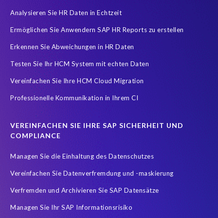
Analysieren Sie HR Daten in Echtzeit
COVID-19 vaccinations
Cloud migrations
Ermöglichen Sie Anwendern SAP HR Reports zu erstellen
Cloud-based SAP HCM solutions
Data Secure
Erkennen Sie Abweichungen in HR Daten
Data Sync Manager for HCM
Digital transformation
Edi
Testen Sie Ihr HCM System mit echten Daten
GDPR
Generative AI
GeoClock
HCM
HR
Vereinfachen Sie Ihre HCM Cloud Migration
HXM Move
KI
On-Premise Payroll
PRISM Assessment
Professionelle Kommunikation in Ihrem CI
PRISM for ECP
PRISM für H4S4
PRISM für PCE
Real-time reporting and document creation
Recruitment data
VEREINFACHEN SIE IHRE SAP SICHERHEIT UND
Reporting and analysis
SAP
SAP BTP
SAP HCM 2021
COMPLIANCE
SAP HXM
SAP HXM 2021
SAP Payroll data
Managen Sie die Einhaltung des Datenschutzes
SAP SuccessFactors Platform
Vereinfachen Sie Datenverfremdung und -maskierung
SAP SuccessFactors Time Management
Verfremden und Archivieren Sie SAP Datensätze
SAP SuccessFactors Time Tracking
SuccessConnect
Managen Sie Ihr SAP Informationsrisiko
Variance Monitor
ebook