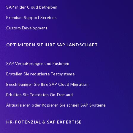
SAP Data Warehouse Cloud
SAP SuccessFactors Startseite
SAP in der Cloud betreiben
SAP and SuccessFactors HXM Reporting
Tableau
Premium Support Services
Ultimate Guide: SAP HCM & Payroll Options
reporting
Custom Development
EPI-USE Gold Partner
Employee Central Payroll Reporting
OPTIMIEREN SIE IHRE SAP LANDSCHAFT
Employee payroll
Flow
H4S4
HR employee reports
Payroll
Query Manager Runtime License
SAP Veräußerungen und Fusionen
SAP Analytics Cloud (SAC)
SAP ERP HCM
SAP HCM Data
Erstellen Sie reduzierte Testsysteme
SAP HCM On-Premise Solutions
SAP HCM for S/4HANA
Beschleunigen Sie Ihre SAP Cloud Migration
SAP HCM/HXM
SAP HR
Erhalten Sie Testdaten On-Demand
SAP SuccessFactors Latest Home Page
Aktualisieren oder Kopieren Sie schnell SAP Systeme
SAP SuccessFactors Next-Gen Payroll
SAP data
Zeitwirtschaft
modernisierte Benutzeroberfläche
HR-POTENZIAL & SAP EXPERTISE
workforce-management
Accurate test data