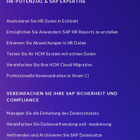
HR-POTENZIAL & SAP EXPERTISE
workforce-management
Accurate test data
Analysieren Sie HR Daten in Echtzeit
COVID-19 vaccinations
Cloud migrations
Ermöglichen Sie Anwendern SAP HR Reports zu erstellen
Cloud-based SAP HCM solutions
Data Secure
Erkennen Sie Abweichungen in HR Daten
Data Sync Manager for HCM
Digital transformation
Edi
Testen Sie Ihr HCM System mit echten Daten
GDPR
Generative AI
GeoClock
HCM
HR
Vereinfachen Sie Ihre HCM Cloud Migration
HXM Move
KI
On-Premise Payroll
PRISM Assessment
Professionelle Kommunikation in Ihrem CI
PRISM for ECP
PRISM für H4S4
PRISM für PCE
Real-time reporting and document creation
Recruitment data
VEREINFACHEN SIE IHRE SAP SICHERHEIT UND
Reporting and analysis
SAP
SAP BTP
SAP HCM 2021
COMPLIANCE
SAP HXM
SAP HXM 2021
SAP Payroll data
Managen Sie die Einhaltung des Datenschutzes
SAP SuccessFactors Platform
Vereinfachen Sie Datenverfremdung und -maskierung
SAP SuccessFactors Time Management
Verfremden und Archivieren Sie SAP Datensätze