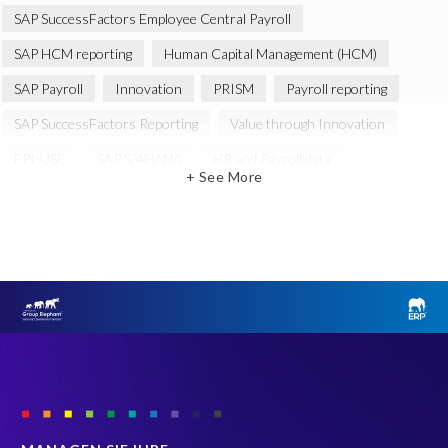
SAP SuccessFactors Employee Central Payroll
SAP HCM reporting
Human Capital Management (HCM)
SAP Payroll
Innovation
PRISM
Payroll reporting
SAP SuccessFactors Reporting
Value through Innovation
EPI-USE
SAP S/4HANA
HR and Payroll data
+ See More
PRISM for HCM (Private Cloud Edition)
SAP HR Reporting
SAP SuccessFactors People Analytics
SAP SuccessFactors Updates
Query Manager Analytics Connector
SAP S/4HANA Private Cloud Edition (S/4 PCE)
SAP SuccessFactors Neuerungen
AI
Employee communication
Employee data
HCM Reporting
SAP HCM Payroll
SAP Reporting
Microsoft PowerBI