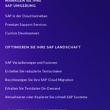
MANAGEN SIE IHRE
SAP UMGEBUNG
SAP Analytics Cloud
SAP Business Technology Platform
SAP Data Warehouse Cloud
SAP SuccessFactors Startseite
SAP in der Cloud betreiben
SAP and SuccessFactors HXM Reporting
Tableau
Premium Support Services
Ultimate Guide: SAP HCM & Payroll Options
reporting
Custom Development
EPI-USE Gold Partner
Employee Central Payroll Reporting
OPTIMIEREN SIE IHRE SAP LANDSCHAFT
Employee payroll
Flow
H4S4
HR employee reports
Payroll
Query Manager Runtime License
SAP Veräußerungen und Fusionen
SAP Analytics Cloud (SAC)
SAP ERP HCM
SAP HCM Data
Erstellen Sie reduzierte Testsysteme
SAP HCM On-Premise Solutions
SAP HCM for S/4HANA
Beschleunigen Sie Ihre SAP Cloud Migration
SAP HCM/HXM
SAP HR
Erhalten Sie Testdaten On-Demand
SAP SuccessFactors Latest Home Page
Aktualisieren oder Kopieren Sie schnell SAP Systeme
SAP SuccessFactors Next-Gen Payroll
SAP data
Zeitwirtschaft
modernisierte Benutzeroberfläche