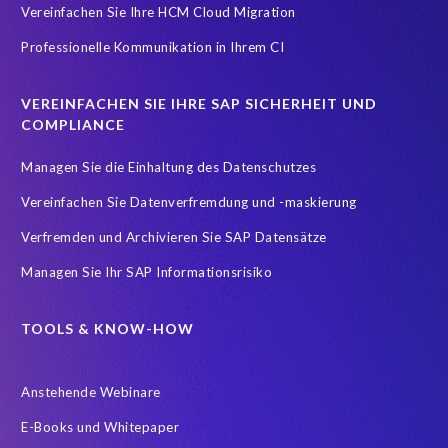
Vereinfachen Sie Ihre HCM Cloud Migration
HXM Move
KI
On-Premise Payroll
PRISM Assessment
Professionelle Kommunikation in Ihrem CI
PRISM for ECP
PRISM für H4S4
PRISM für PCE
Real-time reporting and document creation
Recruitment data
VEREINFACHEN SIE IHRE SAP SICHERHEIT UND
Reporting and analysis
SAP
SAP BTP
SAP HCM 2021
COMPLIANCE
SAP HXM
SAP HXM 2021
SAP Payroll data
Managen Sie die Einhaltung des Datenschutzes
SAP SuccessFactors Platform
Vereinfachen Sie Datenverfremdung und -maskierung
SAP SuccessFactors Time Management
Verfremden und Archivieren Sie SAP Datensätze
SAP SuccessFactors Time Tracking
SuccessConnect
Managen Sie Ihr SAP Informationsrisiko
Variance Monitor
ebook
#SAP SuccessFactors Employee Central
ABAP
TOOLS & KNOW-HOW
Analytics solutions
Artificial Intelligence
Anstehende Webinare
Artificial Intelligence (AI)
Automated reports
Automation
E-Books und Whitepaper
BEM
BTP
Business Rules