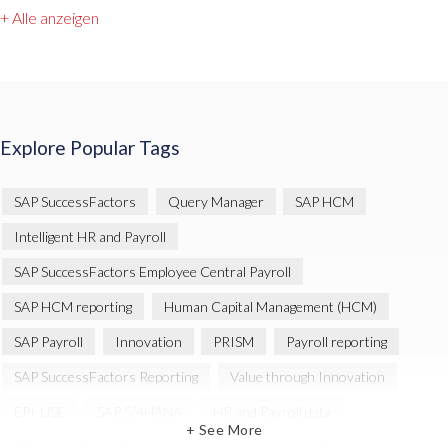
+ Alle anzeigen
Explore Popular Tags
SAP SuccessFactors
Query Manager
SAP HCM
Intelligent HR and Payroll
SAP SuccessFactors Employee Central Payroll
SAP HCM reporting
Human Capital Management (HCM)
SAP Payroll
Innovation
PRISM
Payroll reporting
SAP SuccessFactors Reporting
Value through Innovation
EPI-USE
SAP S/4HANA
HR and Payroll data
+ See More
PRISM for HCM (Private Cloud Edition)
SAP HR Reporting