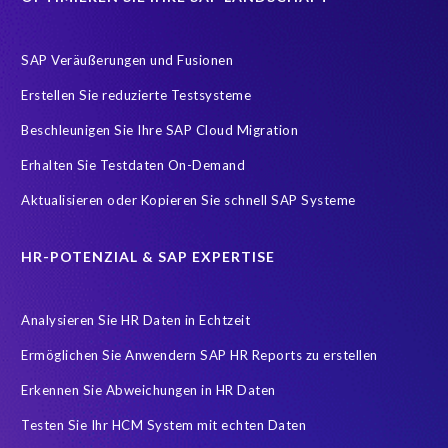
Employee payroll
Flow
H4S4
HR employee reports
Payroll
Query Manager Runtime License
SAP Veräußerungen und Fusionen
SAP Analytics Cloud (SAC)
SAP ERP HCM
SAP HCM Data
Erstellen Sie reduzierte Testsysteme
SAP HCM On-Premise Solutions
SAP HCM for S/4HANA
Beschleunigen Sie Ihre SAP Cloud Migration
SAP HCM/HXM
SAP HR
Erhalten Sie Testdaten On-Demand
SAP SuccessFactors Latest Home Page
Aktualisieren oder Kopieren Sie schnell SAP Systeme
SAP SuccessFactors Next-Gen Payroll
SAP data
Zeitwirtschaft
modernisierte Benutzeroberfläche
HR-POTENZIAL & SAP EXPERTISE
workforce-management
Accurate test data
Analysieren Sie HR Daten in Echtzeit
COVID-19 vaccinations
Cloud migrations
Ermöglichen Sie Anwendern SAP HR Reports zu erstellen
Cloud-based SAP HCM solutions
Data Secure
Erkennen Sie Abweichungen in HR Daten
Data Sync Manager for HCM
Digital transformation
Edi
Testen Sie Ihr HCM System mit echten Daten
GDPR
Generative AI
GeoClock
HCM
HR