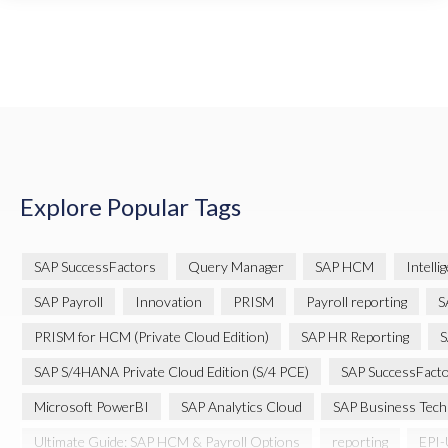
Explore Popular Tags
SAP SuccessFactors
Query Manager
SAP HCM
Intelli
SAP Payroll
Innovation
PRISM
Payroll reporting
S
PRISM for HCM (Private Cloud Edition)
SAP HR Reporting
S
SAP S/4HANA Private Cloud Edition (S/4 PCE)
SAP SuccessFact
Microsoft PowerBI
SAP Analytics Cloud
SAP Business Tech
Ultimate Guide: SAP HCM & Payroll Options
reporting
EPI-