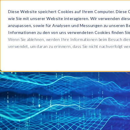
Diese Website speichert Cookies auf Ihrem Computer. Diese 
wie Sie mit unserer Website interagieren. Wir verwenden die
PRODUKTE
anzupassen, sowie für Analysen und Messungen zu unseren B
Informationen zu den von uns verwendeten Cookies finden S
Wenn Sie ablehnen, werden Ihre Informationen beim Besuch diese
ÜBER UNS
verwendet, um daran zu erinnern, dass Sie nicht nachverfolgt w
Blog
Lesen Sie alle U
Sicherheit sowie
Unternehmen
Sp
Webinare
Datenschutz & Sicherheit
Lernen Sie von 
SAP HCM & Payroll
Wer wir sind
Ko
Webinaren
Unsere Kultur
S
Data Privacy Suite
Transformation mit PRISM™
E-Books, Whit
Entdecken Sie u
Karriere
N
Data Secure™
SAP® SuccessFactors®
Integration Monitoring
Videos
Partner
E
Data Disclose™
Verbessern Sie 
Payroll reporting