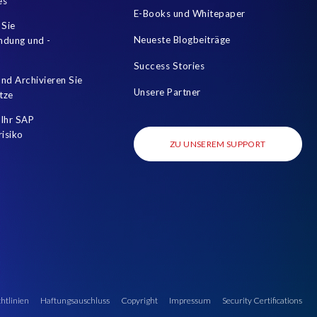
nt Enterprise
Joule
Karriere
Kronos
es
E-Books und Whitepaper
I Act
PRISM for H4S4
PRISM free assessment
 Sie
Neueste Blogbeiträge
mdung und -
loud Edition
Prompt Engineering
Success Stories
ocess Automation (RPA)
S/4HANA Private Cloud Edition (PCE)
nd Archivieren Sie
Unsere Partner
tze
HCM 2023
SAP HCM Analysis
SAP HCM On-premise
Ihr SAP
SAP On Premise reporting
SAP RISE
SAP Recruiting
risiko
ZU UNSEREM SUPPORT
SAP SuccessFactors Roadmaps
SAP and SuccessFactors
ness Technology Platform
Soterion
Success Factors
 management
Upgrade2Success
Workforce
BEM
partner
people analytics
third party
htlinien
Haftungsauschluss
Copyright
Impressum
Security Certifications