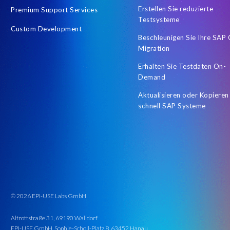
Hybrid SAP SuccessFactors environment
Hybrid SAP and Succe
Erstellen Sie reduzierte
Premium Support Services
Let's Talk HCM
Llama
Machine Learning (ML)
OData in
Testsysteme
Custom Development
Pay reconciliation
Payroll data in a dashboard
People Analyt
Beschleunigen Sie Ihre SAP
Migration
Protect personal employee data
QM4
Recruiting
Recru
Erhalten Sie Testdaten On-
SAP BW
SAP Data Security
SAP Daten maskieren
SAP 
Demand
SAP HCM Roadmap
SAP HCM and Payroll customers
SAP H
Aktualisieren oder Kopieren
schnell SAP Systeme
SAP Road maps
SAP SuccessFactors Calibration
SAP Succe
SAP and non-SAP
SAP certified solution
SAP cloud migratio
SuccessFactors
SuccessFactors and the Intelligence Enterprise
betriebliche 3G-Regelung
certification
custom infotype
© 2026 EPI-USE Labs GmbH
Altrottstraße 31, 69190 Walldorf
EPI-USE GmbH, Sophie-Scholl-Platz 8, 63452 Hanau