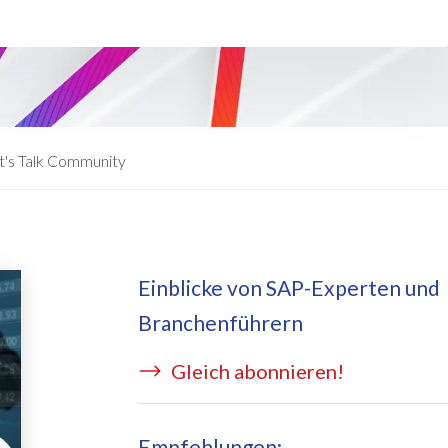
eApply
is Managed Services
c Form
 auf Azure
ernal Learning Request
E BRIDGE Managed Services
swort Reset App
t's Talk Community
sekostentool Edi
Einblicke von SAP-Experten und
Branchenführern
Gleich abonnieren!
Empfehlungen: