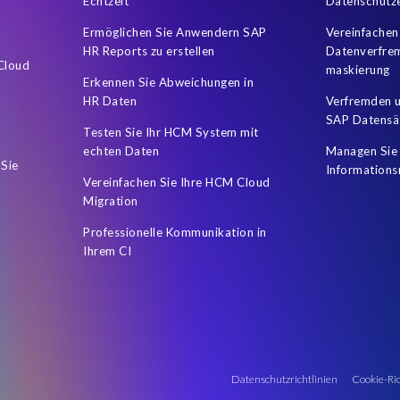
ssFactors
Hybrides SAP HCM Reporting
Impfstatus
Intellige
Echtzeit
Datenschutz
tegration
Object Sync
Organization of the data
PCE
POP
Ermöglichen Sie Anwendern SAP
Vereinfachen
HR Reports zu erstellen
Datenverfre
ics Report Stories
People Analytics Workforce Planning
Private C
 Cloud
maskierung
Erkennen Sie Abweichungen in
iting Prozess
Recruiting Software
Report Stories
Robotic Pr
HR Daten
Verfremden u
SAP Datensä
Datensicherheit
SAP ERP Payroll customers
SAP Fiori
SAP 
Testen Sie Ihr HCM System mit
echten Daten
Managen Sie 
CM and Payroll system
SAP HCM journey
SAP HR Dashboard
 Sie
Informations
Vereinfachen Sie Ihre HCM Cloud
ssFactors Performance and Goals
SAP SuccessFactors Recruiting
Migration
ns
SAP data migration
SAP data privacy & security
SAP’s Busi
Professionelle Kommunikation in
SuccessFactors instance
The Road to People Analytics
Time
Ihrem CI
data scrambling
data variances
digitale Spesenabrechnung
i/
Datenschutzrichtlinien
Cookie-Ric