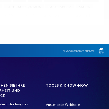
SAP HCM for S/4HANA
SAP HCM/HXM
SAP HR
roberfläche
workforce-management
Accurate test data
igital transformation
Edi
GDPR
Generative AI
S4
PRISM für PCE
SAP HXM
SAP HXM 2021
SAP Payroll data
riance Monitor
ebook
beyond corporate purpose
ed reports
Automation
BEM
BTP
Business Rules
loud
Cloud hosting SAP PCE
Comparing data
SM for HCM
Data Sources
Data Sync Manager (DSM)
EPI-USE Labs
EPI-USE Labs’ solutions
Employee Central
HEN SIE IHRE
TOOLS & KNOW-HOW
RHEIT UND
GRC)
Greenfield
HCM/HXM/HR Blogs
NCE
e Management (HXM)
Hybrid Reporting SAP and SuccessFactors
die Einhaltung des
Anstehende Webinare