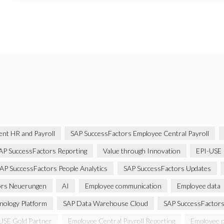
gent HR and Payroll
SAP SuccessFactors Employee Central Payroll
AP SuccessFactors Reporting
Value through Innovation
EPI-USE
AP SuccessFactors People Analytics
SAP SuccessFactors Updates
ors Neuerungen
AI
Employee communication
Employee data
nology Platform
SAP Data Warehouse Cloud
SAP SuccessFactors 
USE Gold Partner
Employee Central Payroll Reporting
Employee p