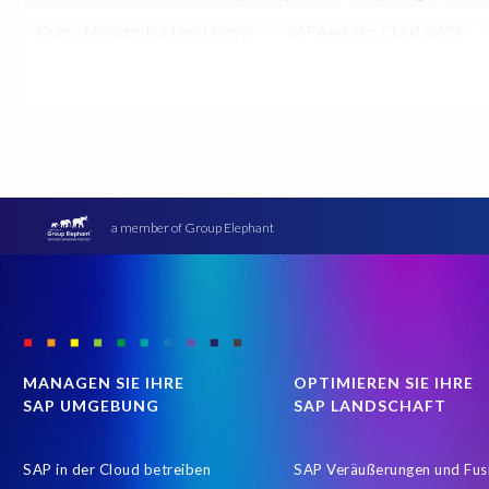
Query Manager Runtime License
SAP Analytics Cloud (SAC)
SAP SuccessFactors Latest Home Page
SAP SuccessFactors Nex
COVID-19 vaccinations
Cloud migrations
Cloud-based SA
GeoClock
HCM
HR
HXM Move
KI
On-Premis
Real-time reporting and document creation
Recruitment data
SAP SuccessFactors Platform
SAP SuccessFactors Time Manag
a member of Group Elephant
#SAP SuccessFactors Employee Central
ABAP
Analytics so
Business Technology Platform
COVID-19
COVID-19 statis
Coronavirus
Custom Development
Customer-specific info
Data Types
Data access
Data analysis
Data masking
MANAGEN SIE IHRE
OPTIMIEREN SIE IHRE
SAP UMGEBUNG
SAP LANDSCHAFT
Employee Central time
Employee Central timesheets
Employ
HR Digitalisierung
HR Service Delivery
HR and Payroll Integ
SAP in der Cloud betreiben
SAP Veräußerungen und Fus