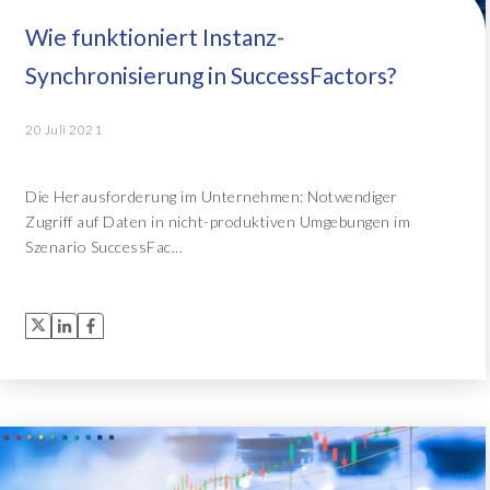
Wie funktioniert Instanz-
Object Extractor™
Alle Lösungen
Synchronisierung in SuccessFactors?
Archive Central
20 Juli 2021
Alle Lösungen
Die Herausforderung im Unternehmen: Notwendiger
Zugriff auf Daten in nicht-produktiven Umgebungen im
Szenario SuccessFac...