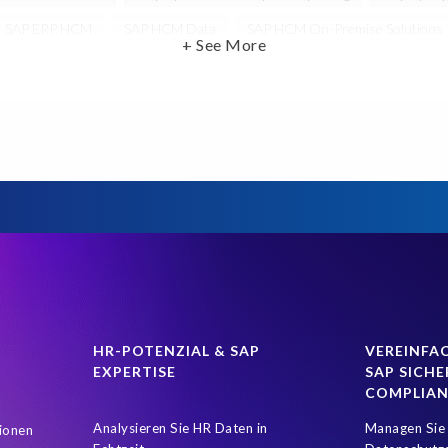
SAP ERP HCM
SAP HCM Data
SAP HCM On-Premise Solutions
+ See More
t-Gen Payroll
SAP data
Zeitwirtschaft
modernisierte Benutze
P HCM solutions
Data Secure
Data Sync Manager for HCM
D
e Payroll
PRISM Assessment
PRISM for ECP
PRISM für H4
Reporting and analysis
SAP
SAP BTP
SAP HCM 2021
ement
SAP SuccessFactors Time Tracking
SuccessConnect
Va
lutions
Artificial Intelligence
Artificial Intelligence (AI)
Automat
tics
Careers
ChatGPT
Client Sync
Client-centric
C
types
DSGVO
DSM Object Sync for SuccessFactors Hybrid
D
Data privacy regulations
Deep Learning
Document Builder
HR-POTENZIAL & SAP
VEREINFAC
EXPERTISE
SAP SICHE
ee right to privacy
Governance, Risk Management and Compliance (
COMPLIA
ration
Hallucinations
Hourly time tracking
Human Experienc
Analysieren Sie HR Daten in
Managen Sie 
ionen