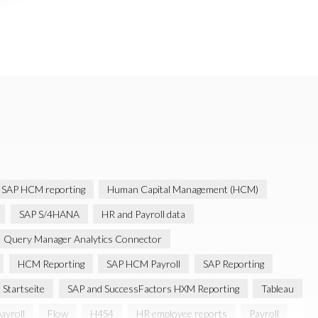
SAP HCM reporting
Human Capital Management (HCM)
SAP S/4HANA
HR and Payroll data
Query Manager Analytics Connector
HCM Reporting
SAP HCM Payroll
SAP Reporting
Startseite
SAP and SuccessFactors HXM Reporting
Tableau
ayroll
Flow
H4S4
HR employee reports
Payroll