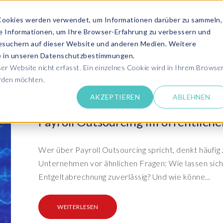
Cookies werden verwendet, um Informationen darüber zu sammeln,
se Informationen, um Ihre Browser-Erfahrung zu verbessern und
ANGEBOT ANFRAGEN
SERVICES
MEDIATHEK
esuchern auf dieser Website und anderen Medien. Weitere
KONTAK
ie in unseren Datenschutzbestimmungen.
SIE UNS
r Website nicht erfasst. Ein einzelnes Cookie wird in Ihrem Browse
erden möchten.
Success Stor
AKZEPTIEREN
ABLEHNEN
pdates zu SAP SLO, SAP HCM, Datenschutz &
Lernen Sie aus 
 Cloud
rechen Sie uns an
Payroll Outsourcing im öffentlich
Kundensuppo
Erhalten Sie Un
SAP HCM & Payroll
SAP
unseren Experten in Live und On-Demand
SAP Landscape
Clo
ntaktieren Sie uns
Wer über Payroll Outsourcing spricht, denkt häufig z
Transformation
Man
Schulungen
Unternehmen vor ähnlichen Fragen: Wie lassen sich
Finden Sie die p
upport
HCM Productivity Suite
Bet
epaper & mehr...
Ein
Entgeltabrechnung zuverlässig? Und wie könne...
Transformation zu SAP
Tra
nsere E-Books, Whitepaper usw. zum Download
ews
Query Manager™
S/4HANA®
S/
Boo
PC
WEITERLESEN
vents
Document Builder™
System Landscape Optimization
Clo
Ihr SAP Know-how mit unseren Videos
(SLO)