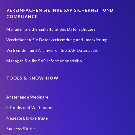
Real-time reporting and document creation
Recruitment data
VEREINFACHEN SIE IHRE SAP SICHERHEIT UND
Reporting and analysis
SAP
SAP BTP
SAP HCM 2021
COMPLIANCE
SAP HXM
SAP HXM 2021
SAP Payroll data
Managen Sie die Einhaltung des Datenschutzes
SAP SuccessFactors Platform
Vereinfachen Sie Datenverfremdung und -maskierung
SAP SuccessFactors Time Management
Verfremden und Archivieren Sie SAP Datensätze
SAP SuccessFactors Time Tracking
SuccessConnect
Managen Sie Ihr SAP Informationsrisiko
Variance Monitor
ebook
#SAP SuccessFactors Employee Central
ABAP
TOOLS & KNOW-HOW
Analytics solutions
Artificial Intelligence
Anstehende Webinare
Artificial Intelligence (AI)
Automated reports
Automation
E-Books und Whitepaper
BEM
BTP
Business Rules
Neueste Blogbeiträge
Business Technology Platform
COVID-19
Success Stories
COVID-19 statistics
Careers
ChatGPT
Client Sync