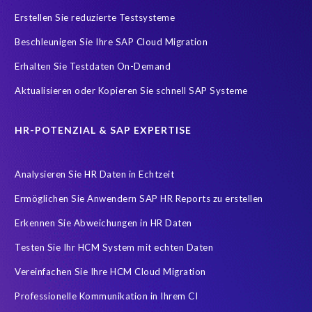
SAP Analytics Cloud (SAC)
SAP ERP HCM
SAP HCM Data
Erstellen Sie reduzierte Testsysteme
SAP HCM On-Premise Solutions
SAP HCM for S/4HANA
Beschleunigen Sie Ihre SAP Cloud Migration
SAP HCM/HXM
SAP HR
Erhalten Sie Testdaten On-Demand
SAP SuccessFactors Latest Home Page
Aktualisieren oder Kopieren Sie schnell SAP Systeme
SAP SuccessFactors Next-Gen Payroll
SAP data
Zeitwirtschaft
modernisierte Benutzeroberfläche
HR-POTENZIAL & SAP EXPERTISE
workforce-management
Accurate test data
Analysieren Sie HR Daten in Echtzeit
COVID-19 vaccinations
Cloud migrations
Ermöglichen Sie Anwendern SAP HR Reports zu erstellen
Cloud-based SAP HCM solutions
Data Secure
Erkennen Sie Abweichungen in HR Daten
Data Sync Manager for HCM
Digital transformation
Edi
Testen Sie Ihr HCM System mit echten Daten
GDPR
Generative AI
GeoClock
HCM
HR
Vereinfachen Sie Ihre HCM Cloud Migration
HXM Move
KI
On-Premise Payroll
PRISM Assessment
Professionelle Kommunikation in Ihrem CI
PRISM for ECP
PRISM für H4S4
PRISM für PCE