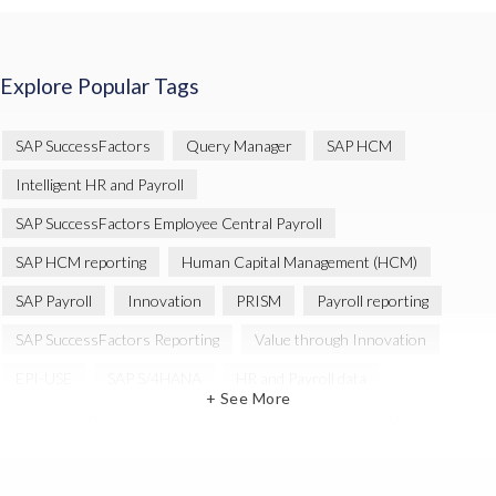
Explore Popular Tags
SAP SuccessFactors
Query Manager
SAP HCM
Intelligent HR and Payroll
SAP SuccessFactors Employee Central Payroll
SAP HCM reporting
Human Capital Management (HCM)
SAP Payroll
Innovation
PRISM
Payroll reporting
SAP SuccessFactors Reporting
Value through Innovation
EPI-USE
SAP S/4HANA
HR and Payroll data
+ See More
PRISM for HCM (Private Cloud Edition)
SAP HR Reporting
SAP SuccessFactors People Analytics
SAP SuccessFactors Updates