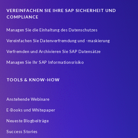
Real-time reporting and document creation
Recruitment data
VEREINFACHEN SIE IHRE SAP SICHERHEIT UND
Reporting and analysis
SAP
SAP BTP
SAP HCM 2021
COMPLIANCE
SAP HXM
SAP HXM 2021
SAP Payroll data
Managen Sie die Einhaltung des Datenschutzes
SAP SuccessFactors Platform
Vereinfachen Sie Datenverfremdung und -maskierung
SAP SuccessFactors Time Management
Verfremden und Archivieren Sie SAP Datensätze
SAP SuccessFactors Time Tracking
SuccessConnect
Managen Sie Ihr SAP Informationsrisiko
Variance Monitor
ebook
#SAP SuccessFactors Employee Central
ABAP
TOOLS & KNOW-HOW
Analytics solutions
Artificial Intelligence
Anstehende Webinare
Artificial Intelligence (AI)
Automated reports
Automation
E-Books und Whitepaper
BEM
BTP
Business Rules
Neueste Blogbeiträge
Business Technology Platform
COVID-19
Success Stories
COVID-19 statistics
Careers
ChatGPT
Client Sync