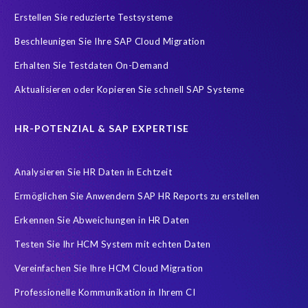
SAP Analytics Cloud (SAC)
SAP ERP HCM
SAP HCM Data
Erstellen Sie reduzierte Testsysteme
SAP HCM On-Premise Solutions
SAP HCM for S/4HANA
Beschleunigen Sie Ihre SAP Cloud Migration
SAP HCM/HXM
SAP HR
Erhalten Sie Testdaten On-Demand
SAP SuccessFactors Latest Home Page
Aktualisieren oder Kopieren Sie schnell SAP Systeme
SAP SuccessFactors Next-Gen Payroll
SAP data
Zeitwirtschaft
modernisierte Benutzeroberfläche
HR-POTENZIAL & SAP EXPERTISE
workforce-management
Accurate test data
Analysieren Sie HR Daten in Echtzeit
COVID-19 vaccinations
Cloud migrations
Ermöglichen Sie Anwendern SAP HR Reports zu erstellen
Cloud-based SAP HCM solutions
Data Secure
Erkennen Sie Abweichungen in HR Daten
Data Sync Manager for HCM
Digital transformation
Edi
Testen Sie Ihr HCM System mit echten Daten
GDPR
Generative AI
GeoClock
HCM
HR
Vereinfachen Sie Ihre HCM Cloud Migration
HXM Move
KI
On-Premise Payroll
PRISM Assessment
Professionelle Kommunikation in Ihrem CI
PRISM for ECP
PRISM für H4S4
PRISM für PCE