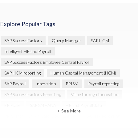
Explore Popular Tags
SAP SuccessFactors
Query Manager
SAP HCM
Intelligent HR and Payroll
SAP SuccessFactors Employee Central Payroll
SAP HCM reporting
Human Capital Management (HCM)
SAP Payroll
Innovation
PRISM
Payroll reporting
SAP SuccessFactors Reporting
Value through Innovation
EPI-USE
SAP S/4HANA
HR and Payroll data
+ See More
PRISM for HCM (Private Cloud Edition)
SAP HR Reporting
SAP SuccessFactors People Analytics
SAP SuccessFactors Updates