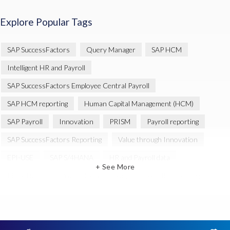
Explore Popular Tags
SAP SuccessFactors
Query Manager
SAP HCM
Intelligent HR and Payroll
SAP SuccessFactors Employee Central Payroll
SAP HCM reporting
Human Capital Management (HCM)
SAP Payroll
Innovation
PRISM
Payroll reporting
SAP SuccessFactors Reporting
Value through Innovation
EPI-USE
SAP S/4HANA
HR and Payroll data
+ See More
PRISM for HCM (Private Cloud Edition)
SAP HR Reporting
SAP SuccessFactors People Analytics
SAP SuccessFactors Updates
Query Manager Analytics Connector