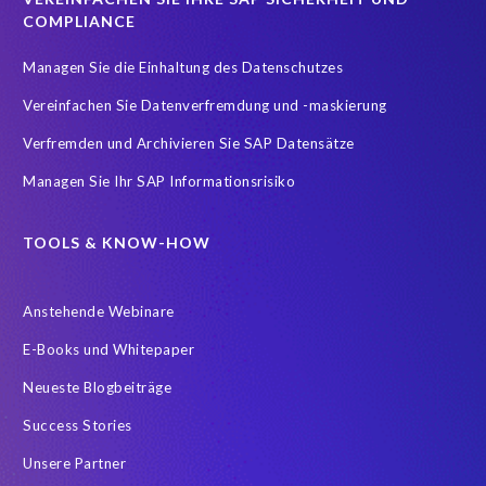
Reporting and analysis
SAP
SAP BTP
SAP HCM 2021
COMPLIANCE
SAP HXM
SAP HXM 2021
SAP Payroll data
Managen Sie die Einhaltung des Datenschutzes
SAP SuccessFactors Platform
Vereinfachen Sie Datenverfremdung und -maskierung
SAP SuccessFactors Time Management
Verfremden und Archivieren Sie SAP Datensätze
SAP SuccessFactors Time Tracking
SuccessConnect
Managen Sie Ihr SAP Informationsrisiko
Variance Monitor
ebook
#SAP SuccessFactors Employee Central
ABAP
TOOLS & KNOW-HOW
Analytics solutions
Artificial Intelligence
Anstehende Webinare
Artificial Intelligence (AI)
Automated reports
Automation
E-Books und Whitepaper
BEM
BTP
Business Rules
Neueste Blogbeiträge
Business Technology Platform
COVID-19
Success Stories
COVID-19 statistics
Careers
ChatGPT
Client Sync
Unsere Partner
Client-centric
Cloud
Cloud hosting SAP PCE