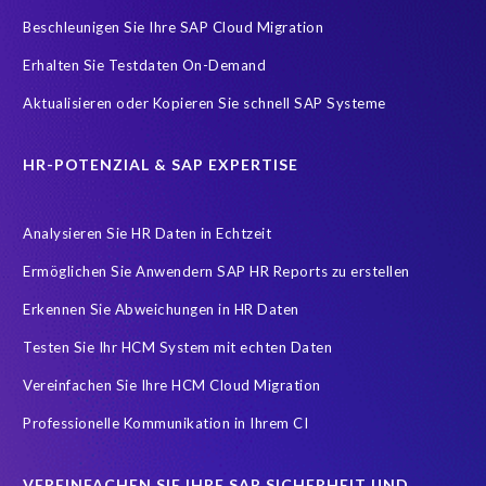
SAP HCM On-Premise Solutions
SAP HCM for S/4HANA
Beschleunigen Sie Ihre SAP Cloud Migration
SAP HCM/HXM
SAP HR
Erhalten Sie Testdaten On-Demand
SAP SuccessFactors Latest Home Page
Aktualisieren oder Kopieren Sie schnell SAP Systeme
SAP SuccessFactors Next-Gen Payroll
SAP data
Zeitwirtschaft
modernisierte Benutzeroberfläche
HR-POTENZIAL & SAP EXPERTISE
workforce-management
Accurate test data
Analysieren Sie HR Daten in Echtzeit
COVID-19 vaccinations
Cloud migrations
Ermöglichen Sie Anwendern SAP HR Reports zu erstellen
Cloud-based SAP HCM solutions
Data Secure
Erkennen Sie Abweichungen in HR Daten
Data Sync Manager for HCM
Digital transformation
Edi
Testen Sie Ihr HCM System mit echten Daten
GDPR
Generative AI
GeoClock
HCM
HR
Vereinfachen Sie Ihre HCM Cloud Migration
HXM Move
KI
On-Premise Payroll
PRISM Assessment
Professionelle Kommunikation in Ihrem CI
PRISM for ECP
PRISM für H4S4
PRISM für PCE
Real-time reporting and document creation
Recruitment data
VEREINFACHEN SIE IHRE SAP SICHERHEIT UND