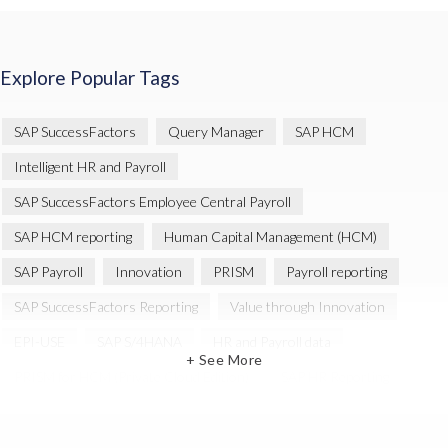
Explore Popular Tags
SAP SuccessFactors
Query Manager
SAP HCM
Intelligent HR and Payroll
SAP SuccessFactors Employee Central Payroll
SAP HCM reporting
Human Capital Management (HCM)
SAP Payroll
Innovation
PRISM
Payroll reporting
SAP SuccessFactors Reporting
Value through Innovation
EPI-USE
SAP S/4HANA
HR and Payroll data
+ See More
PRISM for HCM (Private Cloud Edition)
SAP HR Reporting
SAP SuccessFactors People Analytics
SAP SuccessFactors Updates