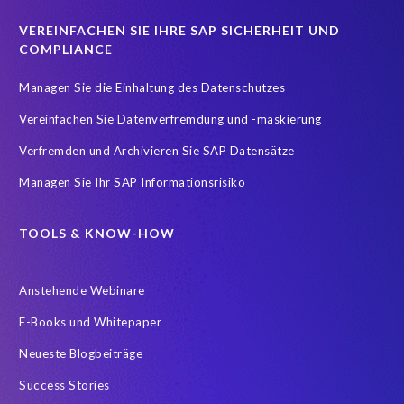
Real-time reporting and document creation
Recruitment data
VEREINFACHEN SIE IHRE SAP SICHERHEIT UND
Reporting and analysis
SAP
SAP BTP
SAP HCM 2021
COMPLIANCE
SAP HXM
SAP HXM 2021
SAP Payroll data
Managen Sie die Einhaltung des Datenschutzes
SAP SuccessFactors Platform
Vereinfachen Sie Datenverfremdung und -maskierung
SAP SuccessFactors Time Management
Verfremden und Archivieren Sie SAP Datensätze
SAP SuccessFactors Time Tracking
SuccessConnect
Managen Sie Ihr SAP Informationsrisiko
Variance Monitor
ebook
#SAP SuccessFactors Employee Central
ABAP
TOOLS & KNOW-HOW
Analytics solutions
Artificial Intelligence
Anstehende Webinare
Artificial Intelligence (AI)
Automated reports
Automation
E-Books und Whitepaper
BEM
BTP
Business Rules
Neueste Blogbeiträge
Business Technology Platform
COVID-19
Success Stories
COVID-19 statistics
Careers
ChatGPT
Client Sync