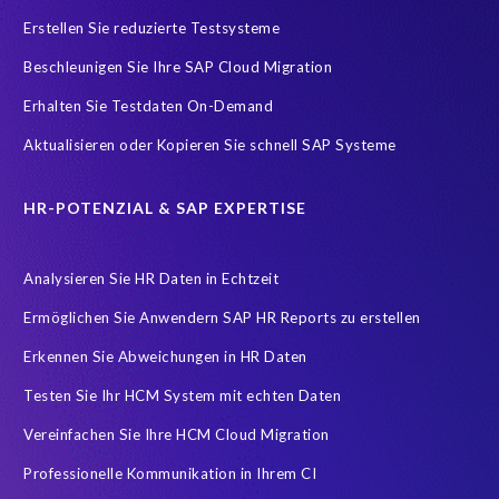
SAP Analytics Cloud (SAC)
SAP ERP HCM
SAP HCM Data
Erstellen Sie reduzierte Testsysteme
SAP HCM On-Premise Solutions
SAP HCM for S/4HANA
Beschleunigen Sie Ihre SAP Cloud Migration
SAP HCM/HXM
SAP HR
Erhalten Sie Testdaten On-Demand
SAP SuccessFactors Latest Home Page
Aktualisieren oder Kopieren Sie schnell SAP Systeme
SAP SuccessFactors Next-Gen Payroll
SAP data
Zeitwirtschaft
modernisierte Benutzeroberfläche
HR-POTENZIAL & SAP EXPERTISE
workforce-management
Accurate test data
Analysieren Sie HR Daten in Echtzeit
COVID-19 vaccinations
Cloud migrations
Ermöglichen Sie Anwendern SAP HR Reports zu erstellen
Cloud-based SAP HCM solutions
Data Secure
Erkennen Sie Abweichungen in HR Daten
Data Sync Manager for HCM
Digital transformation
Edi
Testen Sie Ihr HCM System mit echten Daten
GDPR
Generative AI
GeoClock
HCM
HR
Vereinfachen Sie Ihre HCM Cloud Migration
HXM Move
KI
On-Premise Payroll
PRISM Assessment
Professionelle Kommunikation in Ihrem CI
PRISM for ECP
PRISM für H4S4
PRISM für PCE