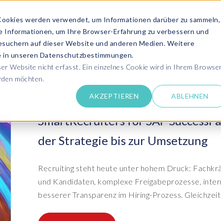
Cookies werden verwendet, um Informationen darüber zu sammeln,
se Informationen, um Ihre Browser-Erfahrung zu verbessern und
ANGEBOT ANFRAGEN
SERVICES
MEDIATHEK
esuchern auf dieser Website und anderen Medien. Weitere
KONTAK
ie in unseren Datenschutzbestimmungen.
SIE UNS
r Website nicht erfasst. Ein einzelnes Cookie wird in Ihrem Browse
erden möchten.
Success Stor
AKZEPTIEREN
ABLEHNEN
pdates zu SAP SLO, SAP HCM, Datenschutz &
Lernen Sie aus 
 Cloud
rechen Sie uns an
SmartRecruiters for SAP SuccessFa
Kundensuppo
Erhalten Sie Un
der Strategie bis zur Umsetzung
SAP HCM & Payroll
SAP
unseren Experten in Live und On-Demand
SAP Landscape
Clo
ntaktieren Sie uns
Transformation
Man
Schulungen
Finden Sie die p
upport
HCM Productivity Suite
Bet
epaper & mehr...
Recruiting steht heute unter hohem Druck: Fachkr
Ein
Transformation zu SAP
Tra
nsere E-Books, Whitepaper usw. zum Download
und Kandidaten, komplexe Freigabeprozesse, inte
ews
Query Manager™
S/4HANA®
S/
besserer Transparenz im Hiring-Prozess. Gleichzeitig
Boo
PC
vents
Document Builder™
System Landscape Optimization
Clo
Ihr SAP Know-how mit unseren Videos
(SLO)