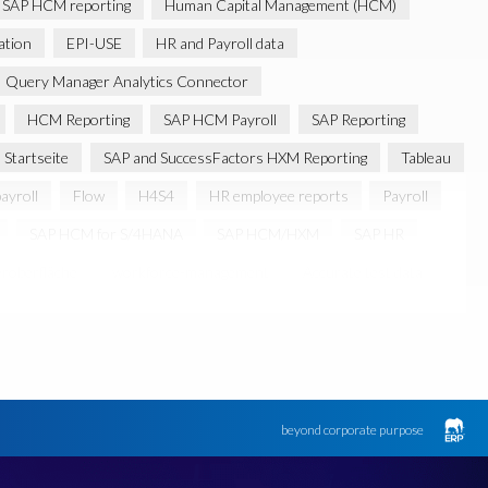
SAP HCM reporting
Human Capital Management (HCM)
ation
EPI-USE
HR and Payroll data
Query Manager Analytics Connector
HCM Reporting
SAP HCM Payroll
SAP Reporting
Startseite
SAP and SuccessFactors HXM Reporting
Tableau
ayroll
Flow
H4S4
HR employee reports
Payroll
SAP HCM for S/4HANA
SAP HCM/HXM
SAP HR
roberfläche
workforce-management
Accurate test data
igital transformation
Edi
GDPR
Generative AI
S4
PRISM für PCE
SAP HXM
SAP HXM 2021
SAP Payroll data
riance Monitor
ebook
beyond corporate purpose
ed reports
Automation
BEM
BTP
Business Rules