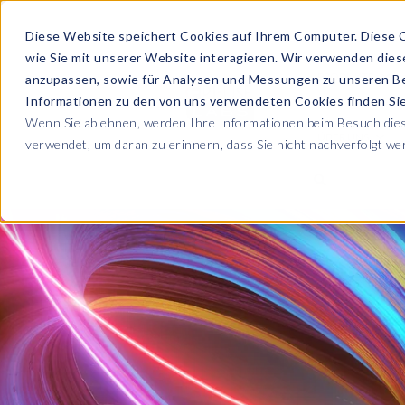
Diese Website speichert Cookies auf Ihrem Computer. Diese 
wie Sie mit unserer Website interagieren. Wir verwenden die
PRODUKTE
anzupassen, sowie für Analysen und Messungen zu unseren B
Informationen zu den von uns verwendeten Cookies finden S
Wenn Sie ablehnen, werden Ihre Informationen beim Besuch diese
ÜBER UNS
verwendet, um daran zu erinnern, dass Sie nicht nachverfolgt w
Blog
Lesen Sie alle U
Sicherheit sowie
Unternehmen
Sp
Webinare
Datenschutz & Sicherheit
Lernen Sie von 
SAP HCM & Payroll
Wer wir sind
Ko
Webinaren
Unsere Kultur
S
Data Privacy Suite
Transformation mit PRISM™
E-Books, Whit
Entdecken Sie u
Karriere
N
Data Secure™
SAP® SuccessFactors®
Integration Monitoring
Videos
Partner
E
Data Disclose™
Verbessern Sie 
Payroll reporting