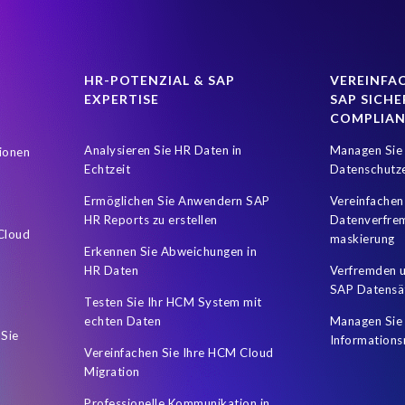
tics
Careers
ChatGPT
Client Sync
Client-centric
C
types
DSGVO
DSM Object Sync for SuccessFactors Hybrid
D
Data privacy regulations
Deep Learning
Document Builder
HR-POTENZIAL & SAP
VEREINFAC
EXPERTISE
SAP SICHE
ee right to privacy
Governance, Risk Management and Compliance (
COMPLIA
ration
Hallucinations
Hourly time tracking
Human Experienc
Analysieren Sie HR Daten in
Managen Sie 
ionen
ssFactors
Hybrides SAP HCM Reporting
Impfstatus
Intellige
Echtzeit
Datenschutz
tegration
Object Sync
Organization of the data
PCE
POP
Ermöglichen Sie Anwendern SAP
Vereinfachen
HR Reports zu erstellen
Datenverfre
ics Report Stories
People Analytics Workforce Planning
Private C
 Cloud
maskierung
Erkennen Sie Abweichungen in
iting Prozess
Recruiting Software
Report Stories
Robotic Pr
HR Daten
Verfremden u
SAP Datensä
Datensicherheit
SAP ERP Payroll customers
SAP Fiori
SAP 
Testen Sie Ihr HCM System mit
echten Daten
Managen Sie 
CM and Payroll system
SAP HCM journey
SAP HR Dashboard
 Sie
Informations
Vereinfachen Sie Ihre HCM Cloud
ssFactors Performance and Goals
SAP SuccessFactors Recruiting
Migration
ns
SAP data migration
SAP data privacy & security
SAP’s Busi
Professionelle Kommunikation in