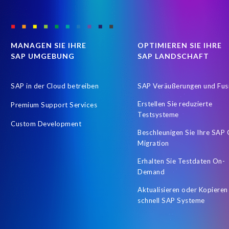
Business Technology Platform
COVID-19
COVID-19 statis
Coronavirus
Custom Development
Customer-specific info
Data Types
Data access
Data analysis
Data masking
MANAGEN SIE IHRE
OPTIMIEREN SIE IHRE
SAP UMGEBUNG
SAP LANDSCHAFT
Employee Central time
Employee Central timesheets
Employ
HR Digitalisierung
HR Service Delivery
HR and Payroll Integ
SAP in der Cloud betreiben
SAP Veräußerungen und Fus
Hybrid SAP SuccessFactors environment
Hybrid SAP and Succe
Erstellen Sie reduzierte
Premium Support Services
Let's Talk HCM
Llama
Machine Learning (ML)
OData in
Testsysteme
Custom Development
Pay reconciliation
Payroll data in a dashboard
People Analyt
Beschleunigen Sie Ihre SAP
Migration
Protect personal employee data
QM4
Recruiting
Recru
Erhalten Sie Testdaten On-
SAP BW
SAP Data Security
SAP Daten maskieren
SAP 
Demand
SAP HCM Roadmap
SAP HCM and Payroll customers
SAP H
Aktualisieren oder Kopieren
schnell SAP Systeme
SAP Road maps
SAP SuccessFactors Calibration
SAP Succe
SAP and non-SAP
SAP certified solution
SAP cloud migratio