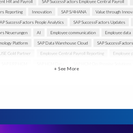
gent HR and Payroll
SAP SuccessFactors Employee Central Payroll
rs Reporting
Innovation
SAP S/4HANA
Value through Innov
AP SuccessFactors People Analytics
SAP SuccessFactors Updates
ors Neuerungen
AI
Employee communication
Employee data
nology Platform
SAP Data Warehouse Cloud
SAP SuccessFactors 
USE Gold Partner
Employee Central Payroll Reporting
Employee p
SAP ERP HCM
SAP HCM Data
SAP HCM On-Premise Solutions
+ See More
t-Gen Payroll
SAP data
Zeitwirtschaft
modernisierte Benutze
P HCM solutions
Data Secure
Data Sync Manager for HCM
D
e Payroll
PRISM Assessment
PRISM for ECP
PRISM für H4
Reporting and analysis
SAP
SAP BTP
SAP HCM 2021
ement
SAP SuccessFactors Time Tracking
SuccessConnect
Va
lutions
Artificial Intelligence
Artificial Intelligence (AI)
Automat