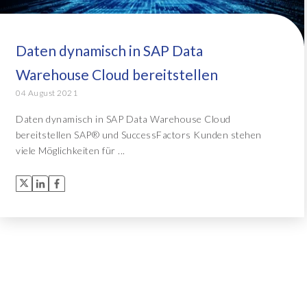
Object Extractor™
Alle Lösungen
Daten dynamisch in SAP Data
Archive Central
Warehouse Cloud bereitstellen
04 August 2021
Alle Lösungen
Daten dynamisch in SAP Data Warehouse Cloud
bereitstellen SAP® und SuccessFactors Kunden stehen
viele Möglichkeiten für ...