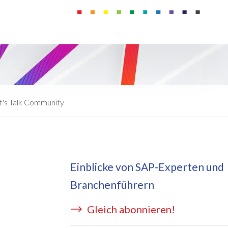
eApply
is Managed Services
c Form
 auf Azure
ernal Learning Request
E BRIDGE Managed Services
swort Reset App
sekostentool Edi
t's Talk Community
Einblicke von SAP-Experten und
Branchenführern
Gleich abonnieren!