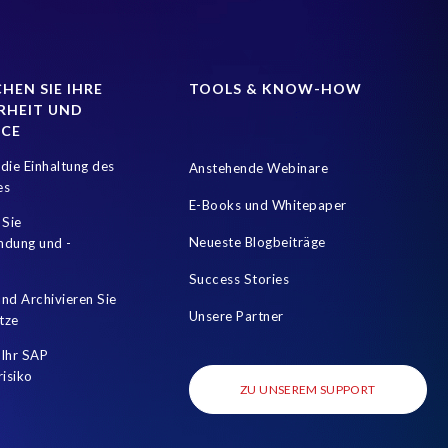
loud
Cloud hosting SAP PCE
Comparing data
SM for HCM
Data Sources
Data Sync Manager (DSM)
EPI-USE Labs
EPI-USE Labs’ solutions
Employee Central
HEN SIE IHRE
TOOLS & KNOW-HOW
RHEIT UND
GRC)
Greenfield
HCM/HXM/HR Blogs
NCE
e Management (HXM)
Hybrid Reporting SAP and SuccessFactors
die Einhaltung des
Anstehende Webinare
nt Enterprise
Joule
Karriere
Kronos
es
E-Books und Whitepaper
I Act
PRISM for H4S4
PRISM free assessment
 Sie
Neueste Blogbeiträge
mdung und -
loud Edition
Prompt Engineering
Success Stories
ocess Automation (RPA)
S/4HANA Private Cloud Edition (PCE)
nd Archivieren Sie
Unsere Partner
tze
HCM 2023
SAP HCM Analysis
SAP HCM On-premise
Ihr SAP
SAP On Premise reporting
SAP RISE
SAP Recruiting
risiko
ZU UNSEREM SUPPORT
SAP SuccessFactors Roadmaps
SAP and SuccessFactors
ness Technology Platform
Soterion
Success Factors