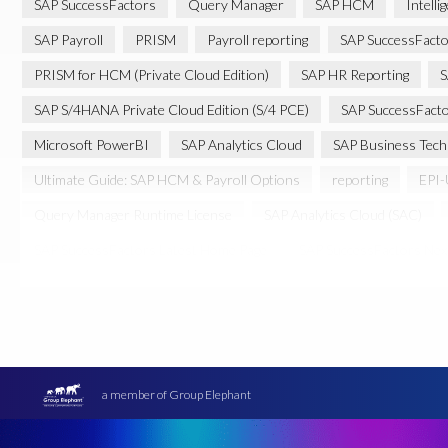
SAP SuccessFactors
Query Manager
SAP HCM
Intelli
SAP Payroll
PRISM
Payroll reporting
SAP SuccessFacto
PRISM for HCM (Private Cloud Edition)
SAP HR Reporting
S
SAP S/4HANA Private Cloud Edition (S/4 PCE)
SAP SuccessFact
Microsoft PowerBI
SAP Analytics Cloud
SAP Business Tech
Ultimate Guide: SAP HCM & Payroll Options
reporting
EPI-
Query Manager Runtime License
SAP Analytics Cloud (SAC)
SAP SuccessFactors Latest Home Page
SAP SuccessFactors Nex
COVID-19 vaccinations
Cloud migrations
Cloud-based SA
GeoClock
HCM
HR
HXM Move
KI
On-Premis
Real-time reporting and document creation
Recruitment data
SAP SuccessFactors Platform
SAP SuccessFactors Time Manag
a member of Group Elephant
#SAP SuccessFactors Employee Central
ABAP
Analytics so