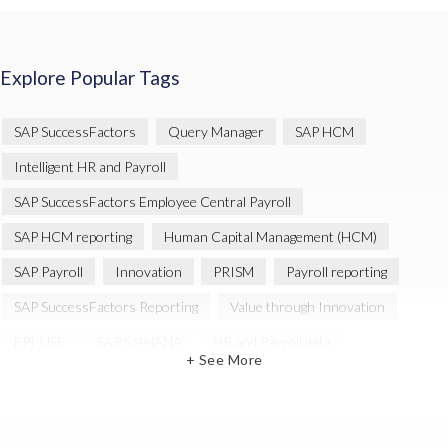
Explore Popular Tags
SAP SuccessFactors
Query Manager
SAP HCM
Intelligent HR and Payroll
SAP SuccessFactors Employee Central Payroll
SAP HCM reporting
Human Capital Management (HCM)
SAP Payroll
Innovation
PRISM
Payroll reporting
SAP SuccessFactors Reporting
Value through Innovation
EPI-USE
SAP S/4HANA
HR and Payroll data
+ See More
PRISM for HCM (Private Cloud Edition)
SAP HR Reporting
SAP SuccessFactors People Analytics
SAP SuccessFactors Updates