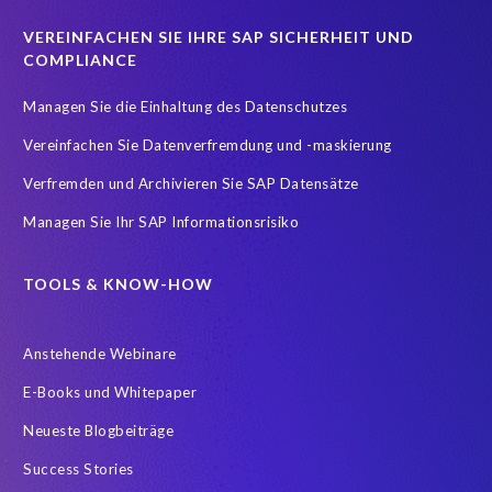
Real-time reporting and document creation
Recruitment data
VEREINFACHEN SIE IHRE SAP SICHERHEIT UND
Reporting and analysis
SAP
SAP BTP
SAP HCM 2021
COMPLIANCE
SAP HXM
SAP HXM 2021
SAP Payroll data
Managen Sie die Einhaltung des Datenschutzes
SAP SuccessFactors Platform
Vereinfachen Sie Datenverfremdung und -maskierung
SAP SuccessFactors Time Management
Verfremden und Archivieren Sie SAP Datensätze
SAP SuccessFactors Time Tracking
SuccessConnect
Managen Sie Ihr SAP Informationsrisiko
Variance Monitor
ebook
#SAP SuccessFactors Employee Central
ABAP
TOOLS & KNOW-HOW
Analytics solutions
Artificial Intelligence
Anstehende Webinare
Artificial Intelligence (AI)
Automated reports
Automation
E-Books und Whitepaper
BEM
BTP
Business Rules
Neueste Blogbeiträge
Business Technology Platform
COVID-19
Success Stories
COVID-19 statistics
Careers
ChatGPT
Client Sync