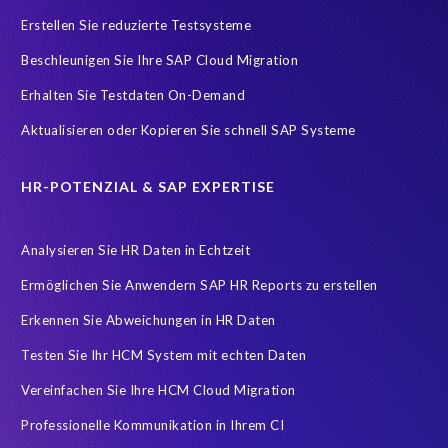
SAP Analytics Cloud (SAC)
SAP ERP HCM
SAP HCM Data
Erstellen Sie reduzierte Testsysteme
SAP HCM On-Premise Solutions
SAP HCM for S/4HANA
Beschleunigen Sie Ihre SAP Cloud Migration
SAP HCM/HXM
SAP HR
Erhalten Sie Testdaten On-Demand
SAP SuccessFactors Latest Home Page
Aktualisieren oder Kopieren Sie schnell SAP Systeme
SAP SuccessFactors Next-Gen Payroll
SAP data
Zeitwirtschaft
modernisierte Benutzeroberfläche
HR-POTENZIAL & SAP EXPERTISE
workforce-management
Accurate test data
Analysieren Sie HR Daten in Echtzeit
COVID-19 vaccinations
Cloud migrations
Ermöglichen Sie Anwendern SAP HR Reports zu erstellen
Cloud-based SAP HCM solutions
Data Secure
Erkennen Sie Abweichungen in HR Daten
Data Sync Manager for HCM
Digital transformation
Edi
Testen Sie Ihr HCM System mit echten Daten
GDPR
Generative AI
GeoClock
HCM
HR
Vereinfachen Sie Ihre HCM Cloud Migration
HXM Move
KI
On-Premise Payroll
PRISM Assessment
Professionelle Kommunikation in Ihrem CI
PRISM for ECP
PRISM für H4S4
PRISM für PCE